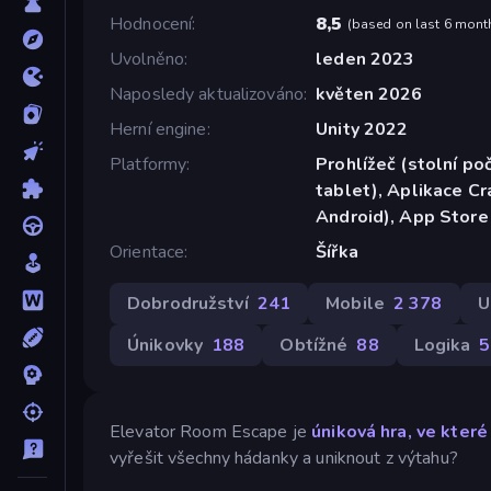
Hodnocení
8,5
(
based on last 6 mont
Uvolněno
leden 2023
Naposledy aktualizováno
květen 2026
Herní engine
Unity 2022
Platformy
Prohlížeč (stolní poč
tablet), Aplikace C
Android), App Store
Orientace
Šířka
Dobrodružství
241
Mobile
2 378
U
Únikovky
188
Obtížné
88
Logika
5
Elevator Room Escape je
úniková hra, ve které
vyřešit všechny hádanky a uniknout z výtahu?