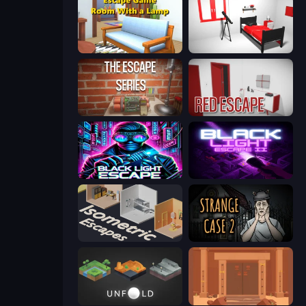
Escape Game: Room With a Lamp
The White Room 3D
Escape Series
Red Escape
Black Light Escape
Black Light Escape 2
Isometric Escapes
Escape Room: Strange Case 2
Unfold Escape Room Puzzle
Faraway: Puzzle Escape