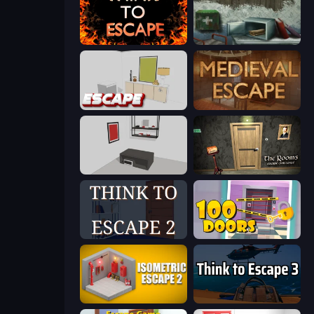
Think to Escape
Big Giant Games (Prison Escape Puzzle)
The White Room 4
Medieval Escape
The White Room 5
The Rooms: Escape Challenge
Think to Escape 2
Open 100 Doors
Isometric Escape 2
Think to Escape 3