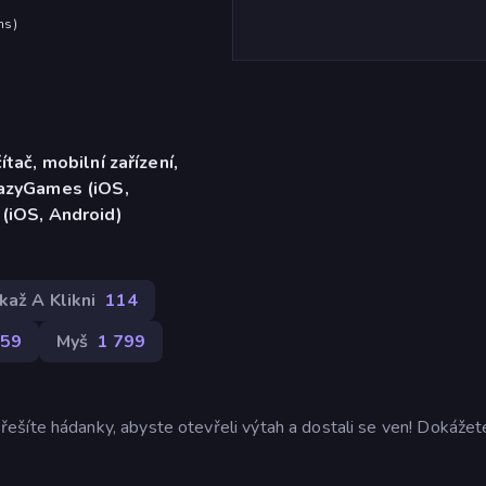
hs
)
ítač, mobilní zařízení,
razyGames (iOS,
 (iOS, Android)
kaž A Klikni
114
59
Myš
1 799
řešíte hádanky, abyste otevřeli výtah a dostali se ven! Dokážet