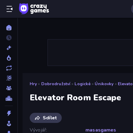
Hry
»
Dobrodružství
»
Logické
»
Únikovky
»
Elevat
Elevator Room Escape
Sdílet
Vývojář
masasgames