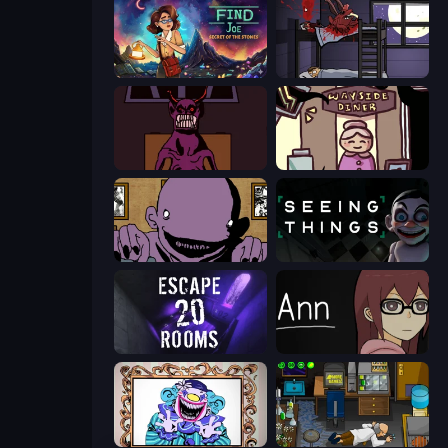
Find Joe: Secret of The Stones
The Visitor
Owner is Dead 2
Diner in the Storm
The Owner Is Dead
Seeing Things
Escape 20 Rooms
Ann
Exhibit of Sorrows
Foreign Creature