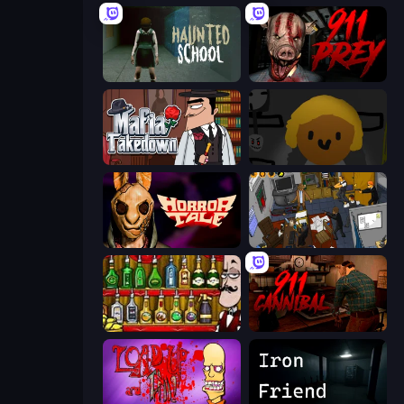
Haunted School
911: Prey
Mafia Takedown
Seven Days in Purgatory
Horror Tale
Foreign Creature 2
Bartender The Right Mix
911: Cannibal