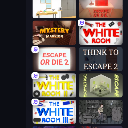
Design House Escape
Escape or Die
Mystery Mansion: Puzzle Escape
The White Room
Escape or Die 2
Think to Escape 2
The White Room 2
Isometric Escape
The White Room 3
Scarred