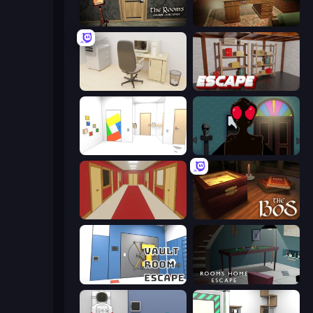
The Rooms: Escape Challenge
Vintage Escape
House Escape: Office
Kitchen Escape
Mirror Room Escape
The Housefly
Escape or Die 4
The Box of Secrets
Vault Room Escape
Rooms Home Escape