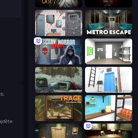
Escape Room: Strange Case 2
Room Escape: Strange Case
Cube Stories: Escape
Metro Escape
Scary Horror Escape Room
Paint Room Escape
Big Giant Games (Prison Escape Puzzle)
Elevator Room Escape
ti.
TRACE
Game Cafe Escape
ajděte