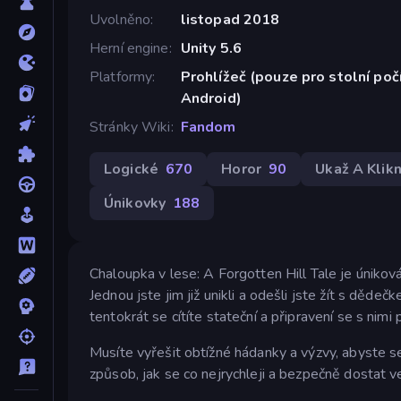
Uvolněno
listopad 2018
Herní engine
Unity 5.6
Platformy
Prohlížeč (pouze pro stolní poč
Android)
Stránky Wiki
Fandom
Logické
670
Horor
90
Ukaž A Klikn
Únikovky
188
Chaloupka v lese: A Forgotten Hill Tale je úniková
Jednou jste jim již unikli a odešli jste žít s děd
tentokrát se cítíte stateční a připravení se s nimi 
Musíte vyřešit obtížné hádanky a výzvy, abyste se
způsob, jak se co nejrychleji a bezpečně dostat v