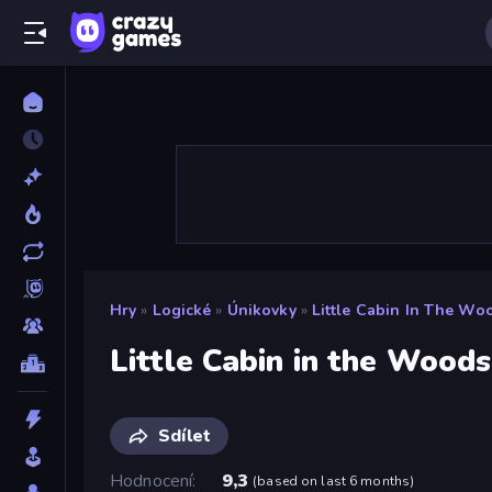
Hry
»
Logické
»
Únikovky
»
Little Cabin In The Wo
Little Cabin in the Woods
Sdílet
Hodnocení
9,3
(
based on last 6 months
)