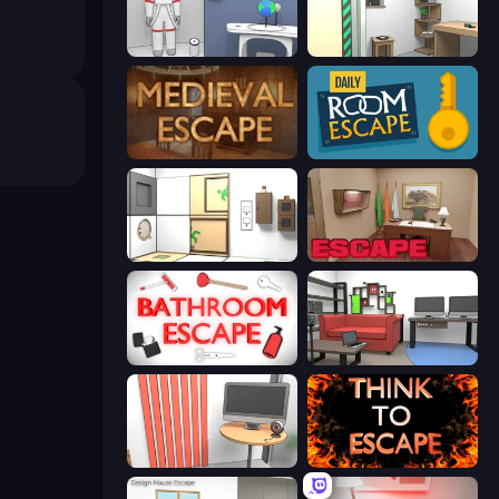
Space Museum Escape
Machine Room Escape
Medieval Escape
Daily Room Escape
Puzzle Room Escape
Escape or Die 3
Bathroom Escape
Video Studio Escape
Computer Office Escape
Think to Escape