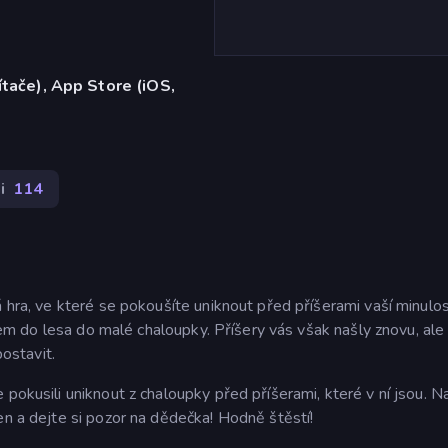
ítače), App Store (iOS,
i
114
 hra, ve které se pokoušíte uniknout před příšerami vaší minulos
ečkem do lesa do malé chaloupky. Příšery vás však našly znovu, ale
postavit.
 pokusili uniknout z chaloupky před příšerami, které v ní jsou. N
en a dejte si pozor na dědečka! Hodně štěstí!