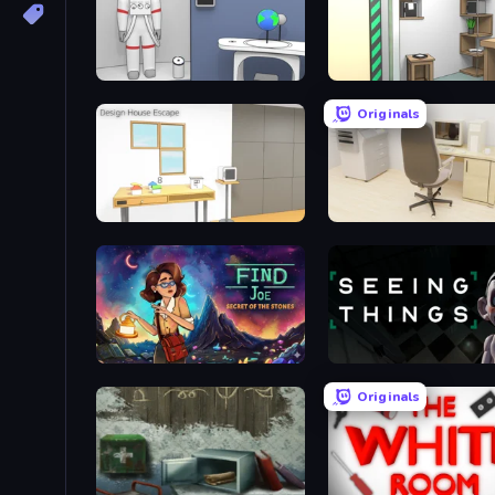
Space Museum Escape
Machine Room Escape
Originals
Design House Escape
House Escape: Office
Find Joe: Secret of The Stones
Seeing Things
Originals