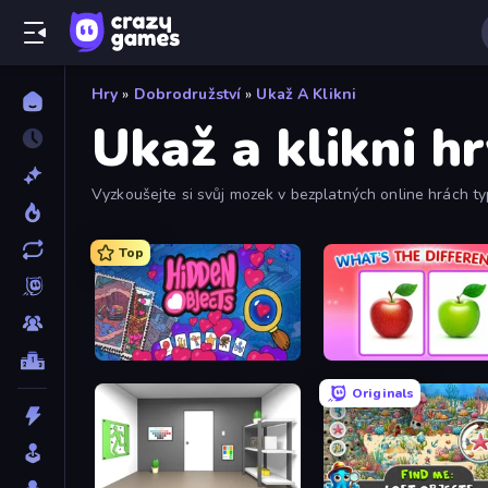
Hry
»
Dobrodružství
»
Ukaž A Klikni
Ukaž a klikni h
Vyzkoušejte si svůj mozek v bezplatných online hrách ty
Top
Hidden Objects
What's The Difference?
Originals