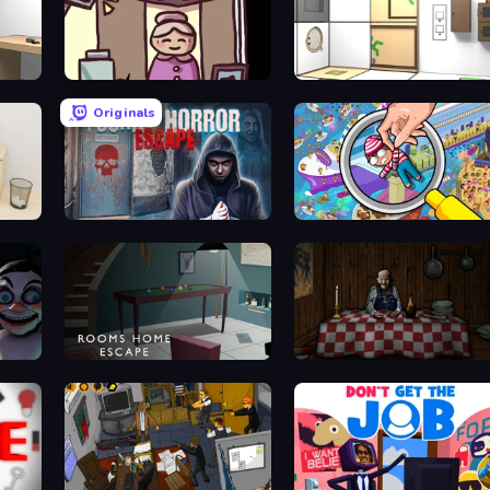
Diner in the Storm
Puzzle Room Escape
Originals
Scary Horror Escape Room
Seek & Find - Hidden Object G
Rooms Home Escape
Little Cabin in the Woods