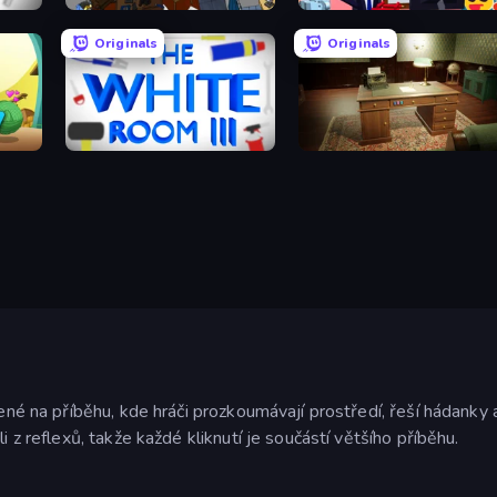
Foreign Creature 2
Don't Get the Job
Originals
Originals
The White Room 3
Vintage Escape
žené na příběhu, kde hráči prozkoumávají prostředí, řeší hádanky a
i z reflexů, takže každé kliknutí je součástí většího příběhu.