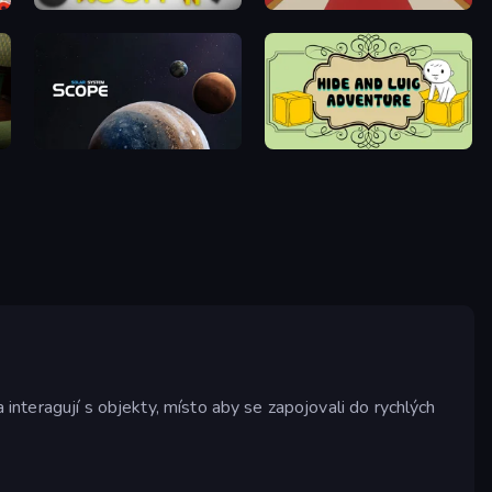
The White Room 2
Escape or Die 4
Solar System Scope
Hide and Luig Adventure
 interagují s objekty, místo aby se zapojovali do rychlých