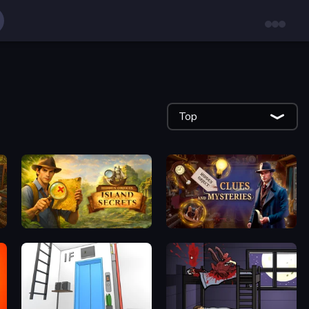
Top
ets
Hidden Objects: Island Secrets
Hidden Object: Clues and Mysteries