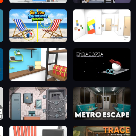
Elevator Room Escape
The Visitor
Spot the Difference Forever
Mirror Room Escape
Game Cafe Escape
Endacopia
Cube Stories: Escape
Metro Escape