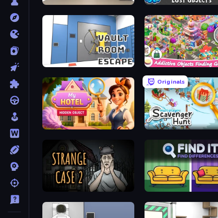
Paint Room Escape
Find Me: Lost Objects
Vault Room Escape
Originals
Hidden Object: My Hotel
Scavenger Hunt - Multipl
Escape Room: Strange Case 2
Find It - Find The Differe