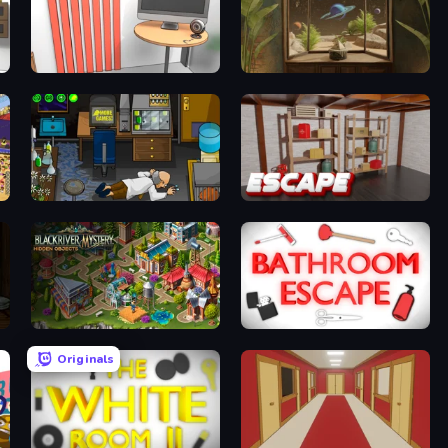
Computer Office Escape
TRACE
ame
Foreign Creature
Kitchen Escape
Blackriver Mystery: Hidden Objects
Bathroom Escape
Originals