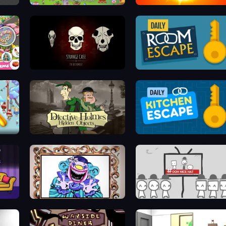
Find It: Hidden Object Puzzle
Thousand Suns
Scavenger Hunt - Hidden Items
Room Escape: Strange Case
Daily Room Escape
ayer
Detective Holmes: Hidden Object
Daily Kitchen Escape
nces
Exhibit of Sorrows
We Become What We Behold