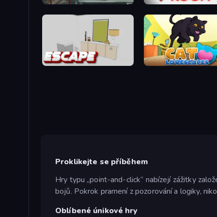
Big Giant Games (Prison Escape Puzzle)
The White Room
The White Room 4
Cat Lovescapes
Proklikejte se příběhem
Hry typu „point-and-click“ nabízejí zážitky zalo
bojů. Pokrok pramení z pozorování a logiky, nikol
Oblíbené únikové hry