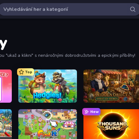
ry
pu "ukaž a klikni" s nenáročnými dobrodružstvími a epickými příběhy!
Top
Hedgies
Hidden Object: Street Of Secr
New