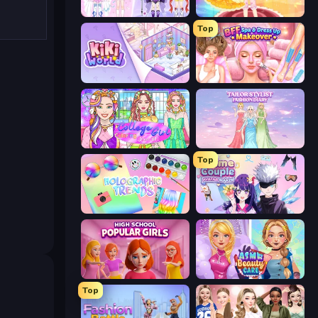
Idol Livestream: Fashion Game
Royal Glow Princess Makeover
Top
KiKi World
BFF Makeover - Spa & Dress Up
College Girl Coloring Dress Up
Tailor Stylist: Fashion Diary
Top
Holographic Trends
Anime Couple: Avatar Maker
High School Popular Girls
ASMR Beauty Care
Top