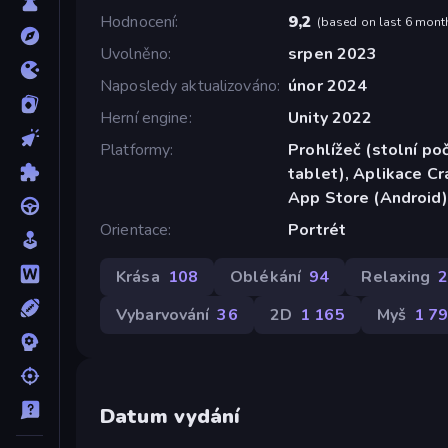
Hodnocení
9,2
(
based on last 6 mont
Uvolněno
srpen 2023
Naposledy aktualizováno
únor 2024
Herní engine
Unity 2022
Platformy
Prohlížeč (stolní poč
tablet), Aplikace C
App Store (Android)
Orientace
Portrét
Krása
108
Oblékání
94
Relaxing
Vybarvování
36
2D
1 165
Myš
1 7
Datum vydání