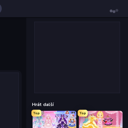
Hrát další
Top
Top