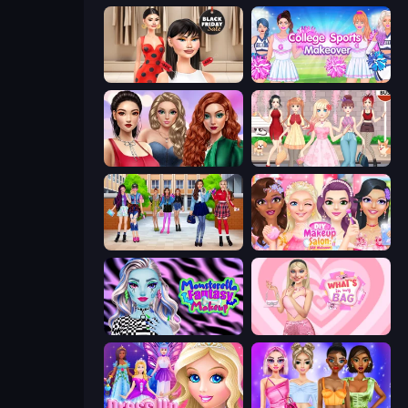
Shopaholic Black Friday
College Sport Team Makeover
Colored Denim Trends
Anime Girls Dress Up Games
High School BFFs: Girls Team
DIY Makeup Salon: SPA Makeover
Monsterella Fantasy Makeup
What's In My Bag