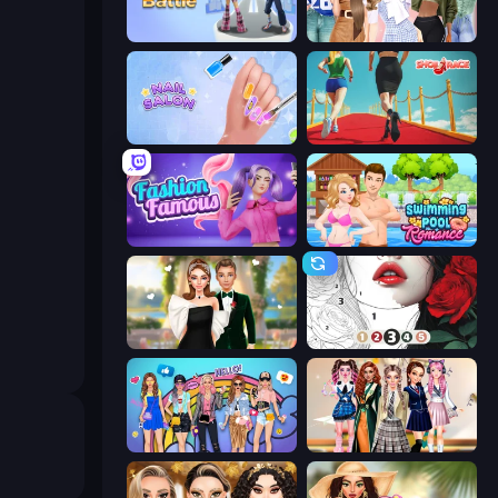
Fashion Battle
Fashion Week 2025
Nail Salon
Shoe Race
Fashion Famous
Swimming Pool Romance
Valentine's Day Proposal
Numicolor
College Girls Team Makeover
Back To School: Uniforms Edition