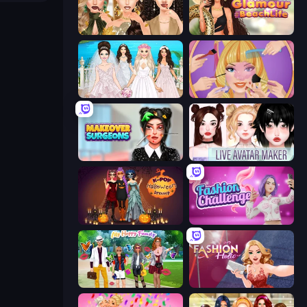
Autumn Glam Gala
Glamour Beach Life
Model Wedding
Extreme Makeover
Makeover Surgeons
Live Avatar Maker: Girls
K-Pop Halloween Dress Up
Fashion Challenge: Catwalk Run
Superstar Family Dress Up
Fashion Holic