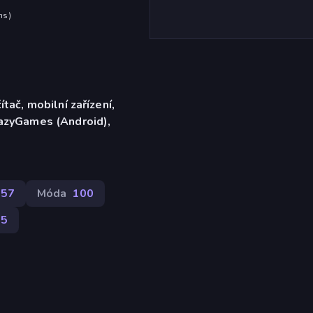
hs
)
ítač, mobilní zařízení,
razyGames (Android),
257
Móda
100
95