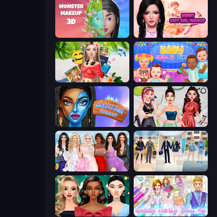
Monster Makeup 3D
Wendy Soft Girl Makeup
Travel with Me: ASMR Edition
Baby Dress Up
Avatar Make Up
Brat Girl Summer
Model Dress Up Girl
College Girl & Boy Makeover
New Year's Eve Makeup
Wedding Coloring Dress Up Game