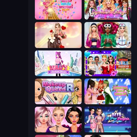
Dress To Impress: New Year's Party
Superstar College Girls Makeover
GRWM Date Night
BFFs Luxury Loungewear
Lulu's Fashion World
Mean Girls Graduation Day
Make Up Queen R
Christmas Girls Dress Up
New Year Makeup Trends
BFFs K-Pop Fangirls