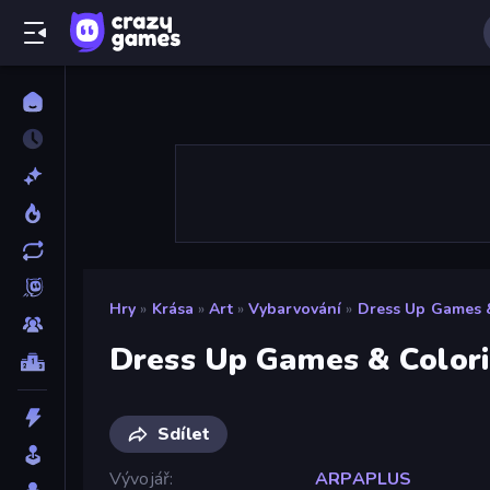
Hry
»
Krása
»
Art
»
Vybarvování
»
Dress Up Games 
Dress Up Games & Color
Sdílet
Vývojář
ARPAPLUS