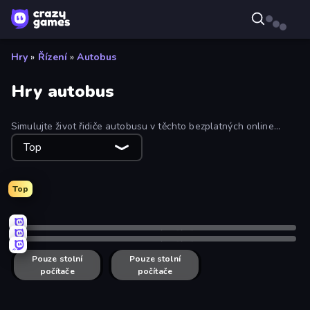
Hry
»
Řízení
»
Autobus
Hry autobus
Simulujte život řidiče autobusu v těchto bezplatných online
hrách s autobusy! Další zastávka... Zábavné a bezplatné řízení.
Top
Top
Pouze stolní počítače
Pouze stolní počítače
Pouze stolní
Bus Driving Simulator
Seat Sorting Puzzle
Pouze stolní
počítače
počítače