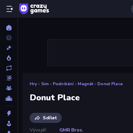
Hry
»
Sim
»
Podnikání
»
Magnát
»
Donut Place
Donut Place
Sdílet
Vývojář
GMR Bros.