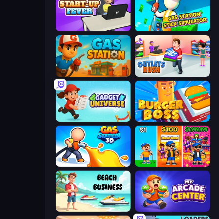
StartUp Fever
Gas Station - Stick Simulator
Gas Station
Outlets Rush
Gadget Universe
Burger Boss
Gas Station 3D
Music Band
Beach Business
My Arcade Center