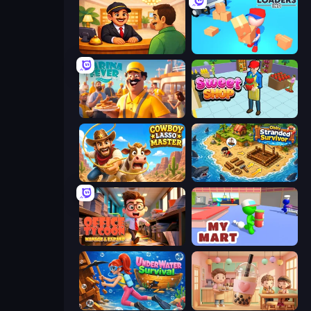
Idle Hotel Empire Tycoon
Loaders Inc
Marina Fever Tycoon
Sweet Shop 3D
Cowboy Lasso Master
Obby Stranded Survivor
Office Tycoon: Expand & Manage
My Mart
Underwater Survival
Boba Shop