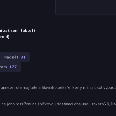
í zařízení, tablet),
roid)
Magnát
91
ckam
177
 ujmete role majitele a hlavního pekaře, který má za úkol vybud
na jeho rozšíření na špičkovou destinaci obsluhou zákazníků, ří