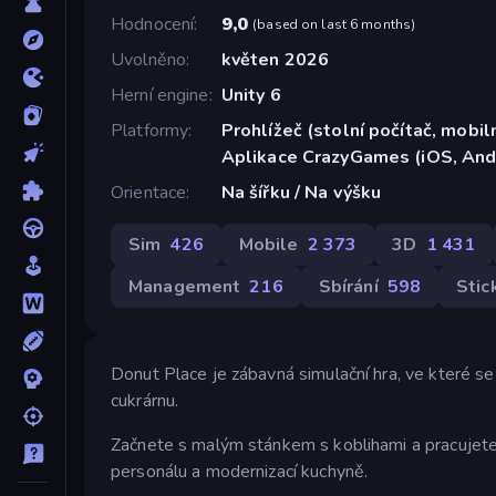
Hodnocení
9,0
(
based on last 6 months
)
Uvolněno
květen 2026
Herní engine
Unity 6
Platformy
Prohlížeč (stolní počítač, mobiln
Aplikace CrazyGames (iOS, And
Orientace
Na šířku / Na výšku
Sim
426
Mobile
2 373
3D
1 431
Management
216
Sbírání
598
Sti
Donut Place je zábavná simulační hra, ve které se
cukrárnu.
Začnete s malým stánkem s koblihami a pracujete 
personálu a modernizací kuchyně.