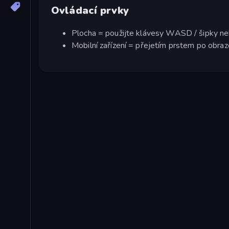
Ovládací prvky
Plocha = použijte klávesy WASD / šipky n
Mobilní zařízení = přejetím prstem po obr