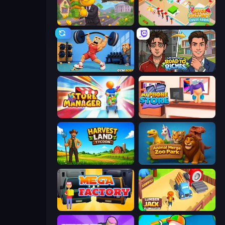
The Hustler
Juice Factory - Fruit Farm
Gym Boss
Life Simulator: Road to Riches
Store Manager
My Phone Store
Harvest Land Tycoon
Animal Merge Zoo Park
Mega Factory
Lumberjack 3D Simulator