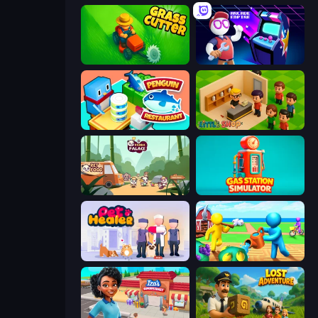
Grass Cutter: Mowing Simulator
Arcade Empire
Penguin Restaurant
Little Shop
Panda Palace
Gas Station Simulator
Pet Healer - Vet Hospital
Farm Land