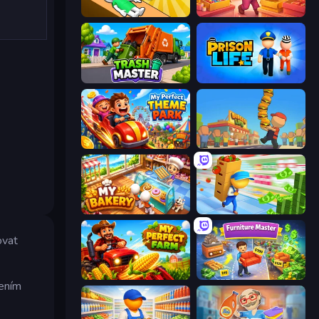
Doctor Hero
Candy Packing Store
Trash Master
Prison Life
My Perfect Theme Park
Burger Life
My bakery
Supermarket Empire
ovat
My Perfect Farm
Furniture Master: Idle Tycoon
zením