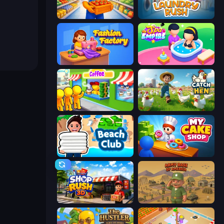
Supermarket Manager
Laundry Rush
Fashion Factory
Spa Empire
Coffee Idle
Catch the Hen
Beach Club
My Cake Shop
Shop Rush 3D
Army Base Of America