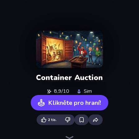
Container Auction
8,9/10
Sim
Klikněte pro hraní!
2 tis.