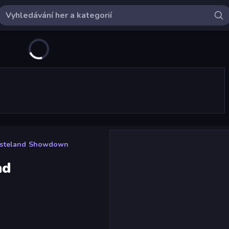
asteland Showdown
nd