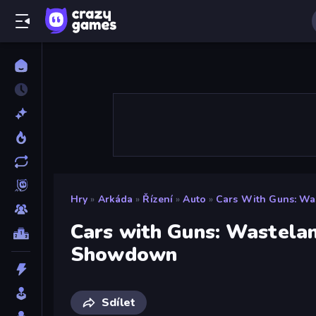
Hry
»
Arkáda
»
Řízení
»
Auto
»
Cars With Guns: W
Cars with Guns: Wastela
Showdown
Sdílet