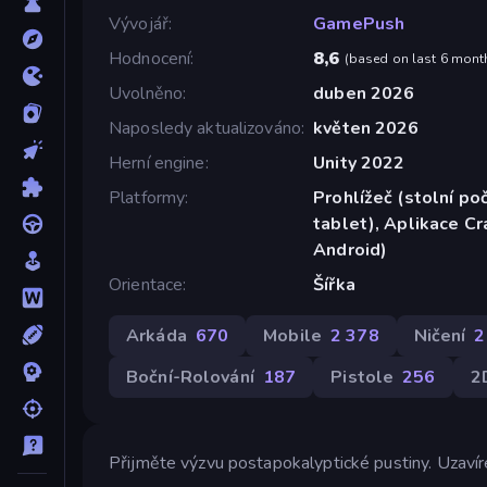
Vývojář
GamePush
Hodnocení
8,6
(
based on last 6 mont
Uvolněno
duben 2026
Naposledy aktualizováno
květen 2026
Herní engine
Unity 2022
Platformy
Prohlížeč (stolní poč
tablet), Aplikace C
Android)
Orientace
Šířka
Arkáda
670
Mobile
2 378
Ničení
2
Boční-Rolování
187
Pistole
256
2
Přijměte výzvu postapokalyptické pustiny. Uzavíre