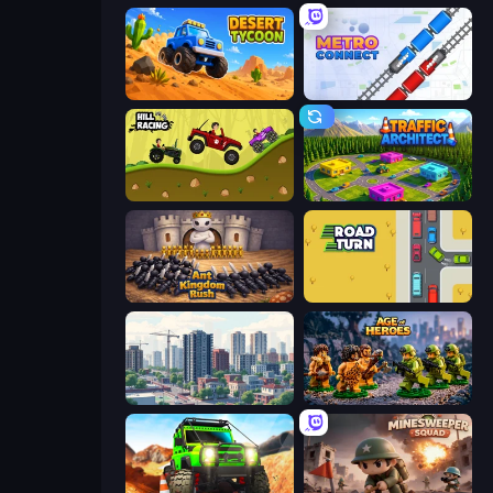
Desert Tycoon
Metro Connect
Hill Racing
Traffic Architect
Ant Kingdom Rush
Road Turn
SuperCity 3D
Age of Heroes