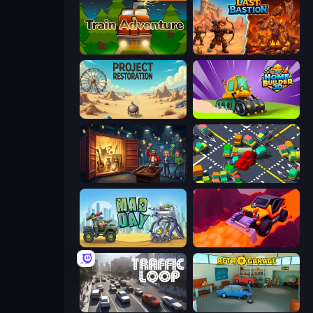
Train Adventure
Last Bastion
Project Restoration
Home Builder 3D
Container Auction
Slightly Annoying Traffic
Mad Day Special
Sand King
Traffic Loop
Retro Garage