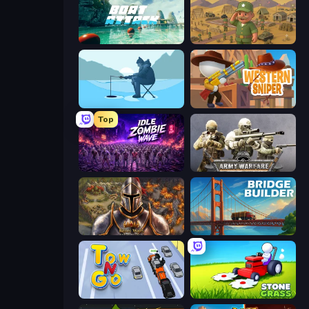
Boat Attack
Army Base Of America
Ice Fishing
Western Sniper
Top
Idle Zombie Wave: Survivors
Army Warfare
Khan Wars
Bridge Builder
Tow N Go
Stone Grass: Mowing Simulator