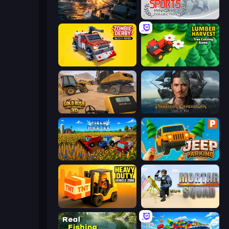
Battle Fleet World
Gameloft Sports Minigame Collection
Zombie Derby: Blocky Roads
Lumber Harvest: Tree Cutting Game
Gold Rush: Gold Simulator 3D
Pirates of the Caribbean: ToW
Field Master
Jeep Parking 3D
Heavy Duty: Vehicle Zone
Mortar Squad