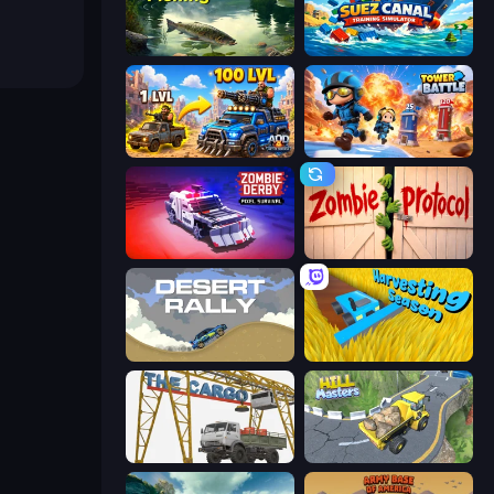
Real Fishing Simulator
Suez Canal Training Simulator
AOD - Art Of Defense
Tower Battle
Zombie Derby: Pixel Survival
Zombie Protocol
Desert Rally
Harvesting Season
The Cargo
Hill Masters