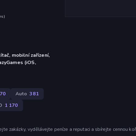
hs
)
ítač, mobilní zařízení,
razyGames (iOS,
70
Auto
381
D
1 170
jte zakázky, vydělávejte peníze a reputaci a sbírejte cennou koř