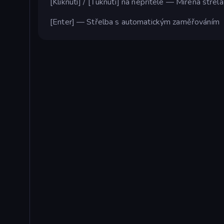
[Kliknutí] / [Ťuknutí] na nepřítele — Mířená střela
[Enter] — Střelba s automatickým zaměřováním