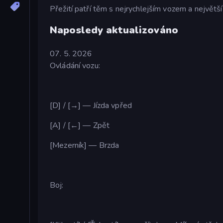
Přežití patří těm s nejrychlejším vozem a největší 
Naposledy aktualizováno
07. 5. 2026
Ovládání vozu:
[D] / [→] — Jízda vpřed
[A] / [←] — Zpět
[Mezerník] — Brzda
Boj: