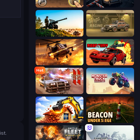
Earn to Die: Zombie Ride
Cars vs Zombies
Artillery Vs Tanks
Zombie Car Racing
Heli Military Base
Road of Fury 4
Hot
Zombie Derby 2
Monster Truck Evolution
City Constructor
Beacon Under Siege
ist.