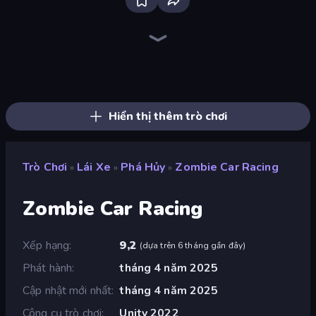
Racing Limits
Madness Cars Destroy
Deadly Descent
Crazy Plane Landing
Plane Chase
PolyTrack
The Cargo
Ramp Car VS Police: CHASE
Sportcars Crash
Crazy Hills
Drift.io
Traffic Rider
Hard Wheels
Hill Masters
Turbo Cars: Pipe Stunts
Hill Racing
Free Rally: Pripyat
Toy Rider
Hiển thị thêm trò chơi
Trò Chơi
Lái Xe
Phá Hủy
Zombie Car Racing
»
»
»
Zombie Car Racing
Xếp hạng
9,2
(
dựa trên 6 tháng gần đây
)
Phát hành
tháng 4 năm 2025
Cập nhật mới nhất
tháng 4 năm 2025
Công cụ trò chơi
Unity 2022