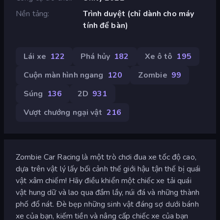
Nền tảng
Trình duyệt (chỉ dành cho máy
tính để bàn)
Lái xe
122
Phá hủy
182
Xe ô tô
195
Cuộn màn hình ngang
120
Zombie
99
Súng
136
2D
931
Vượt chướng ngại vật
216
Zombie Car Racing là một trò chơi đua xe tốc độ cao,
dựa trên vật lý lấy bối cảnh thế giới hậu tận thế bị quái
vật xâm chiếm! Hãy điều khiển một chiếc xe tải quái
vật hung dữ và lao qua đầm lầy, núi đá và những thành
phố đổ nát. Đè bẹp những sinh vật đáng sợ dưới bánh
xe của bạn, kiếm tiền và nâng cấp chiếc xe của bạn