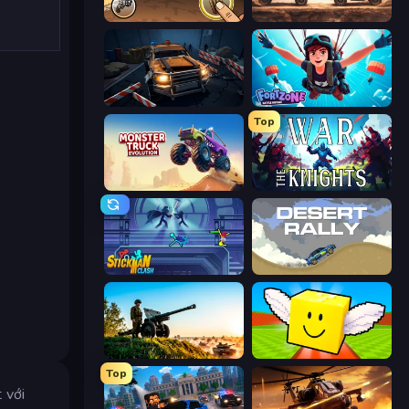
Earn to Die: Zombie Ride
Cars with Guns: Wasteland Showdown
Cars vs Zombies
Fortzone Battle Royale
Top
Monster Truck Evolution
War the Knights
Stickman Clash
Desert Rally
Artillery Vs Tanks
Lucky Brainrot Blocks Online
Top
 với