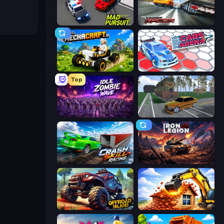
Mad Pursuit
Traffic Racer
Mechacraft.io
Cars Arena
Top
Idle Zombie Wave: Survivors
Obby: Car Crash Sandbox
Crash Skill Racing
Iron Legion
Offroad Island
City Constructor