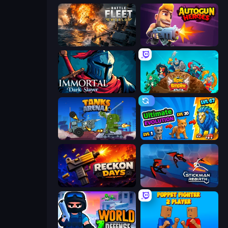
Battle Fleet World
Autogun Heroes
Immortal: Dark Slayer
Epic Empire: Tower Defense
Tanks Arena io: Craft & Combat
Ultimate Evolution
Reckon Days
Stickman Rebirth