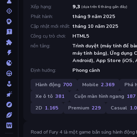
Xếp hạng
9,3
(
dựa trên 6 tháng gần đây
)
Phát hành
tháng 9 năm 2025
Cập nhật mới nhất
tháng 10 năm 2025
Công cụ trò chơi
HTML5
nền tảng
Trình duyệt (máy tính để bàn
máy tính bảng), Ứng dụng 
Android), App Store (iOS, 
Định hướng
Phong cảnh
Hành động
700
Mobile
2.369
Phá 
Xe ô tô
381
Cuộn màn hình ngang
187
2D
1.165
Premium
229
Casual
1.
Road of Fury 4 là một game bắn súng hành động bù