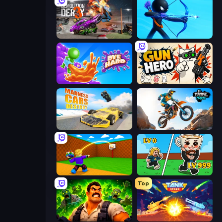
Demolition Derby 3
Archers Random
Dye Hard
Gun Hero: Cat Survival
Madness Cars Destroy
Trial Mania
Throw a Lucky Block
Brainrot Arena Online
Top
Zombie Lab Escape
Tank Stars