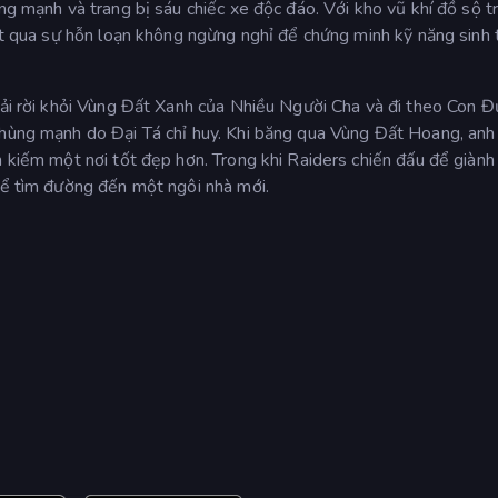
ùng mạnh và trang bị sáu chiếc xe độc đáo. Với kho vũ khí đồ sộ t
ượt qua sự hỗn loạn không ngừng nghỉ để chứng minh kỹ năng sinh 
phải rời khỏi Vùng Đất Xanh của Nhiều Người Cha và đi theo Con 
 hùng mạnh do Đại Tá chỉ huy. Khi băng qua Vùng Đất Hoang, anh 
m kiếm một nơi tốt đẹp hơn. Trong khi Raiders chiến đấu để giàn
 để tìm đường đến một ngôi nhà mới.