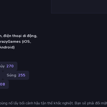
, điện thoại di động,
CrazyGames (iOS,
Android)
hủy
270
Súng
255
008
ng nổ lấy bối cảnh hậu tận thế khắc nghiệt. Bạn sẽ phải đối mặt