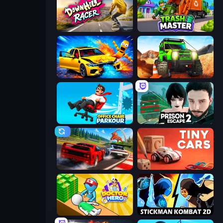
Downhill Racer
Trash Master
BMG: Ragdoll Playground
Offroad Life 3D
Office Chair Parkour
Prison Escape 2
Racing: Online!
Tiny Cars
Doctor Hero
Stickman Kombat 2D