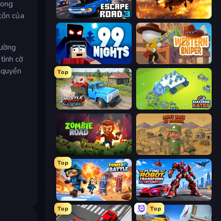
rong
tồn của
Escape Road 3
Heli Military Base
Đường
tình cờ
99 Nights (Bloxd.io)
Western Sniper
h quyền
Top
Hustle & Drift in ZIL
Machine Eater
Zombie Road
Army Base Of America
Top
Tower Battle
Flying Robot Transform Car Games
Top
Top