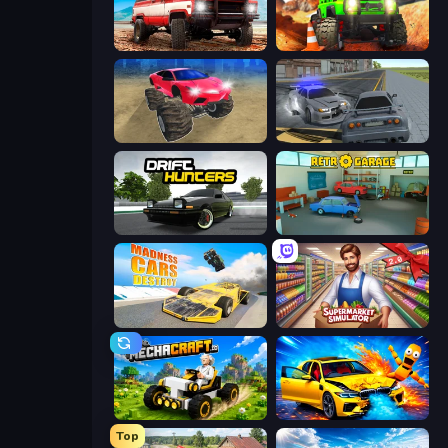
Offroad Masters Challenge
Offroad Life 3D
Monster Cars: Ultimate Simulator
RCC City Racing
Drift Hunters
Retro Garage
Madness Cars Destroy
Supermarket Simulator: Store Manager
Mechacraft.io
BMG: Ragdoll Playground
Top