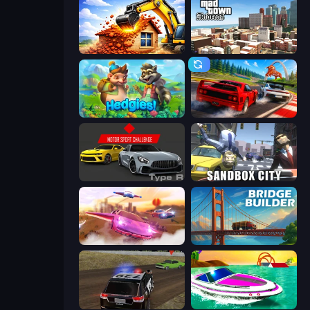
City Constructor
Mad Town Andreas: Mafia Storie
Hedgies
Racing: Online!
Motor Sport Challenge Type R
Sandbox City
Ultimate Flying Car
Bridge Builder
POLICE Chase Simulator
Jet Boat Racing