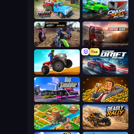
Hustle & Drift in ZIL
Crash Skill Racing
MotoCross Riders
Truck Simulator: European Roads
Top
ATV Ultimate Offroad
Xtreme DRIFT Racing
Bus Simulator: EVO
Idle Billionaire Tycoon
Empire City
Deadly Rally