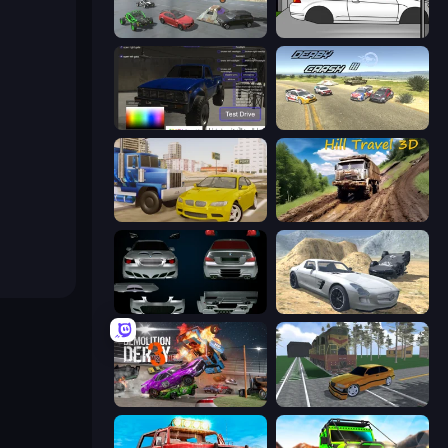
Derby Crash 5
Drag Racer V2
Car Inspector: Truck
Derby Crash 3
Crazy Car Stunts
Hill Travel 3D
Decorate My BMW M5
Derby Crash 2
Demolition Derby 3
Obby: Car Crash Sandbox