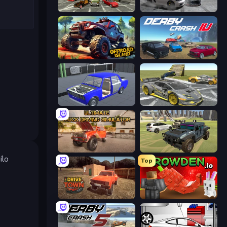
Evolution Factor
Gearshift One
Offroad Island
Derby Crash 4
Taz Mechanic Simulator
Wrong Way
Ultimate Truck Driving Simulator 2020
4x4 Offroader
ílo
Top
DriveTown
Grow A Garden | Growden.io