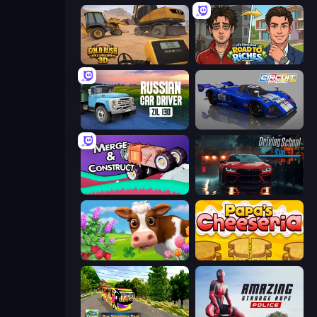
Gold Rush: Gold Simulator 3D
Life Simulator: Road to Riches
Russian Car Driver ZIL 130
Circuit Racing
Merge & Construct
Driving School Simulator
Country Life Meadows
Papa's Cheeseria