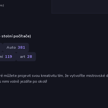
hs
)
 stolní počítače)
Auto
381
ní
119
art
28
ré můžete projevit svou kreativitu tím, že vytvoříte mistrovské d
nimi volně jezdíte po okolí!