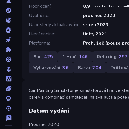
Hodnocení
8,9
(
based on last 6 mont
Uvolněno
prosinec 2020
Naposledy aktualizováno
srpen 2023
Herní engine
Unity 2021
Platforma
Prohlížeč (pouze pro
Sim
425
1 Hráč
146
Relaxing
257
Vybarvování
36
Barva
204
Driftová
Car Painting Simulator je simulátorová hra, ve kte
barev a kombinací samolepek na svá auta a poté s 
Datum vydání
Prosinec 2020