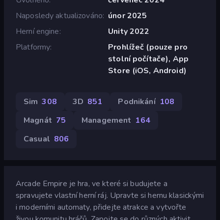
Naposledy aktualizováno
únor 2025
Herní engine
Unity 2022
Platformy
Prohlížeč (pouze pro
stolní počítače), App
Store (iOS, Android)
Sim
308
3D
851
Podnikání
108
Magnát
75
Management
164
Casual
806
Arcade Empire je hra, ve které si budujete a
spravujete vlastní herní ráj. Upravte si hernu klasickými
i moderními automaty, přidejte atrakce a vytvořte
živou komunitu hráčů. Zapojte se do různých aktivit,