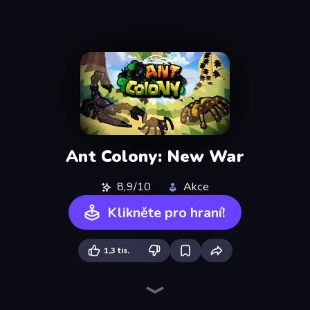
Ant Colony: New War
8,9/10
Akce
Klikněte pro hraní!
1,3 tis.