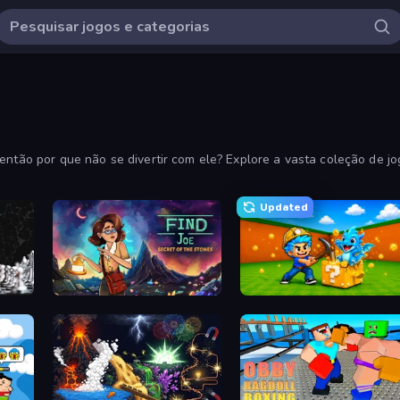
 então por que não se divertir com ele? Explore a vasta coleção de j
Updated
Find Joe: Secret of The Stones
Escape Cave For Brainrot