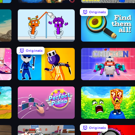
Sandbox: Particle World
Obby: Ragdoll Boxing
Originals
Grandfather Road Chase: Shooter
Square Punki Long Hand
Find Them All!
Originals
Jailbreak: Hide or Attack!
Chicken CS
Perfect Piano
Save Memerots: Acid Lava lake
Originals