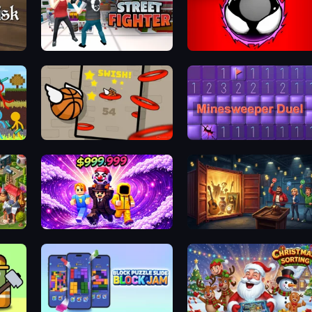
Street Fighter Simulator
Splatmans
Flappy Dunk
Minesweeper Duel
Blackriver Mystery: Hidden Objects
Obby - BrainWave
Container Auction