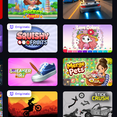
Pocket Tower
Asphalt Rush
Originals
Squishy Fruits
Love Colors
Sneaker Art
Merge Pets
Originals