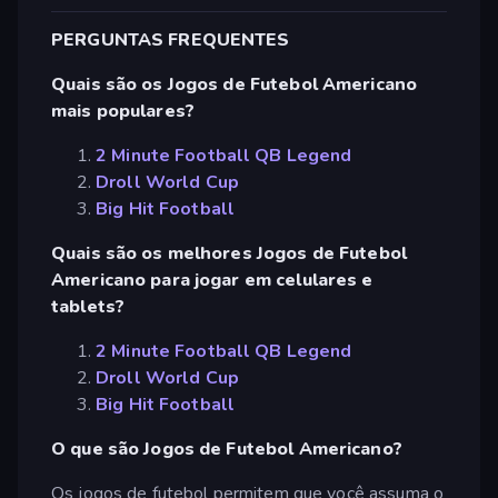
PERGUNTAS FREQUENTES
Quais são os Jogos de Futebol Americano
mais populares?
2 Minute Football QB Legend
Droll World Cup
Big Hit Football
Quais são os melhores Jogos de Futebol
Americano para jogar em celulares e
tablets?
2 Minute Football QB Legend
Droll World Cup
Big Hit Football
O que são Jogos de Futebol Americano?
Os jogos de futebol permitem que você assuma o