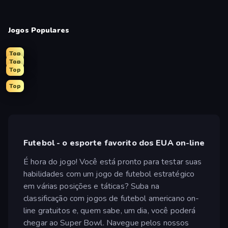
Jogos Populares
Top
Top
Top
Top
Futebol - o esporte favorito dos EUA on-line
É hora do jogo! Você está pronto para testar suas
habilidades com um jogo de futebol estratégico
em várias posições e táticas? Suba na
classificação com jogos de futebol americano on-
line gratuitos e, quem sabe, um dia, você poderá
chegar ao Super Bowl. Navegue pelos nossos