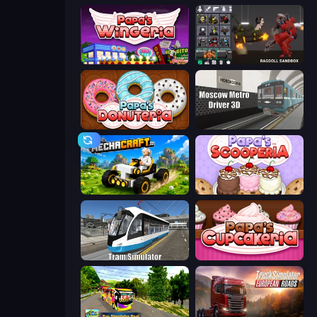
Papa's Wingeria
Last Play: Ragdoll Sandbox
Papa's Donuteria
Moscow Metro Driver 3D
Mechacraft.io
Papa's Scooperia
Tram Simulator
Papas Cupcakeria