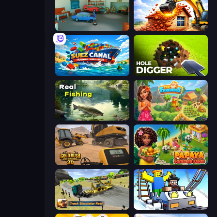
Retro Garage
City Constructor
Suez Canal Training Simulator
Hole Digger
Real Fishing Simulator
The Farmers
Gold Rush: Gold Simulator 3D
Papaya Summer Farm
Truck Simulator Real
Obby: Ride Carts