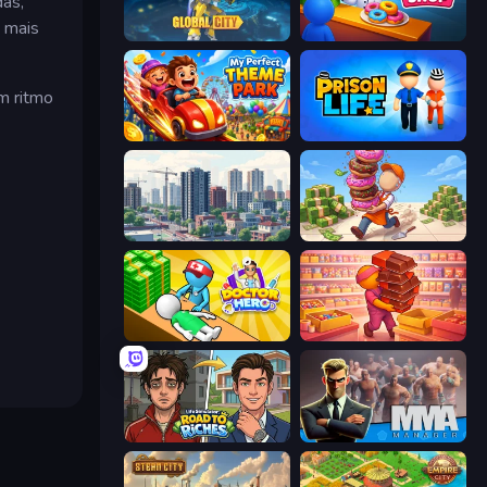
as,
, mais
Global City
My Cake Shop
m ritmo
My Perfect Theme Park
Prison Life
SuperCity 3D
Donut Place
Doctor Hero
Candy Packing Store
Life Simulator: Road to Riches
MMA Manager 2