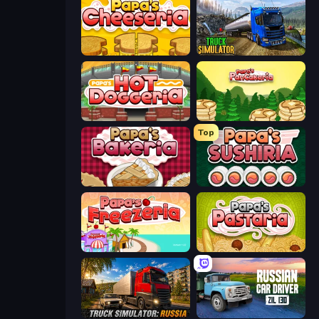
Papa's Cheeseria
Truck Driving Simulator Game
Papa's Hot Doggeria
Papa's Pancakeria
Top
Papa's Bakeria
Papa's Sushiria
Papa's Freezeria
Papa's Pastaria
Truck Simulator: Russia
Russian Car Driver ZIL 130