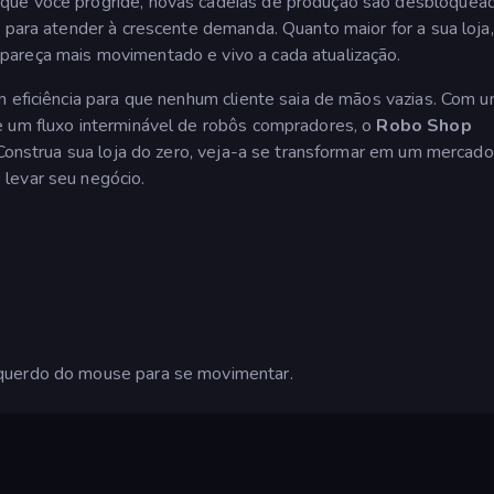
que você progride, novas cadeias de produção são desbloquead
s para atender à crescente demanda. Quanto maior for a sua loja
pareça mais movimentado e vivo a cada atualização.
m eficiência para que nenhum cliente saia de mãos vazias. Com u
e um fluxo interminável de robôs compradores, o
Robo Shop
. Construa sua loja do zero, veja-a se transformar em um mercado
levar seu negócio.
squerdo do mouse para se movimentar.