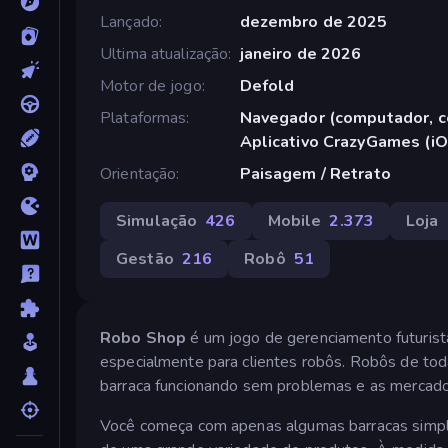
Lançado
dezembro de 2025
Ultima atualização
janeiro de 2026
Motor de jogo
Defold
Plataformas
Navegador (computador, ce
Aplicativo CrazyGames (iO
Orientação
Paisagem / Retrato
Simulação
426
Mobile
2.373
Loja
Gestão
216
Robô
51
Robo Shop
é um jogo de gerenciamento futuris
especialmente para clientes robôs. Robôs de to
barraca funcionando sem problemas e as mercado
Você começa com apenas algumas barracas simple