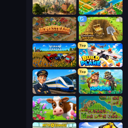
Steam City
Empire City
Homesteads: Dream Farm
Digging Simulator: Hole Craft
Top
Field Master
Build A Plane
Top
Idle Train Empire Tycoon
Hedgies
Country Life Meadows
City Idle