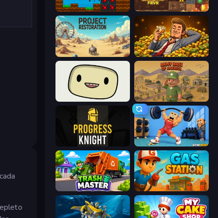
Aqua Miner: Underwater Drilling Game
Gold Digger FRVR
Project Restoration
Idle Billionaire Tycoon
SuperWEIRD
Army Base Of America
Progress Knight
Gym Boss
 cada
Trash Master
Gas Station
repleto