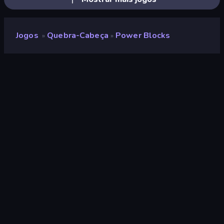
Jogos
Quebra-Cabeça
Power Blocks
»
»
Power Blocks
Classificação
8,5
(
com base nos últimos 6 meses
)
Lançado
maio de 2016
Motor de jogo
HTML5
Plataformas
Navegador (computador, celular,
tablet), Aplicativo CrazyGames
(iOS, Android)
Quebra-cabeça
563
Cor
174
Bloco
65