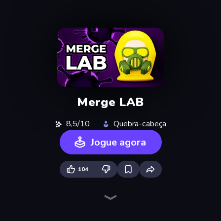
Merge LAB
8,5/10
Quebra-cabeça
Jogue agora
104