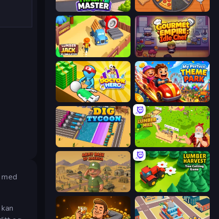
Trash Master
Ring Restaurant
Lumberjack 3D Simulator
Gourmet Empire: Idle Chef
Doctor Hero
My Perfect Theme Park
Dig Tycoon
Idle Lumber Mill
n med
Army Base Of America
Lumber Harvest: Tree Cutting Game
 kan