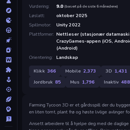
Vurdering
9.0
(
basert på de siste 6 månedene
)
Løslatt
oktober 2025
Spillmotor
Unity 2022
Plattformer
Nettleser (stasjonær datamaskin
CrazyGames-appen (iOS, Androi
(Android)
Orientering
Landskap
Klikk
366
Mobile
2,373
3D
1,431
Jordbruk
85
Mus
1,796
Inaktiv
488
Farming Tycoon 3D er et gårdsspill der du bygge
en liten tomt, plant frø og høste livlige avlinger 
Ansett arbeidere til å hjelpe deg med de daglige 