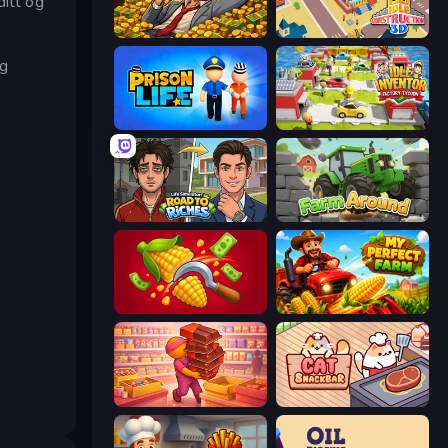
ditt og
Idle Billionaire Tycoon
Idle Construction 3D
eg
Prison Life
Idle Inventor
Life Simulator: Road to Riches
Farm Around
Farm-51: Secret Harvest
My Perfect Farm
Candy Packing Store
Cat Snack Bar