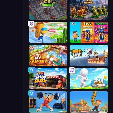
Oil Mining 3D: Petrol Factory
Age of Heroes
Supermarket Empire
Music Band
My bakery
Raft Life
Shop Rush 3D
Idle Clicker Runner
Gym Boss
Burger Life