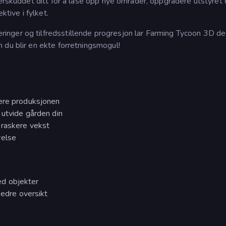
verskuddet ditt for å låse opp nye områder, oppgradere utstyret 
ktive i fylket.
nger og tilfredsstillende progresjon lar Farming Tycoon 3D d
 du blir en ekte forretningsmogul!
sere produksjonen
 utvide gården din
 raskere vekst
velse
d objekter
bedre oversikt