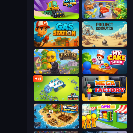
Home Builder 3D
Furniture Master: Idle Tycoon
Gas Station
Project Restoration
The Hustler
My Cake Shop
Hot
Machine Eater
Mega Factory
Obby Stranded Survivor
Coffee Idle