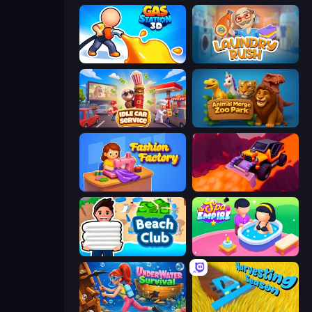
Gas Station 3D
Laundry Rush
Idle Car Service: Tycoon
Animal Merge Zoo Park
Fashion Factory
Sand King
Beach Club
Spa Empire