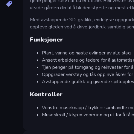
tjene penger selv når du er offline. Reinvester o
utvide gården din til å bli den største og mest effe
Med avslappende 3D-grafikk, endeløse oppgraderi
oppleve gleden ved å drive jordbruk samtidig som
Funksjoner
Plant, vanne og høste avlinger av alle slag
Ansett arbeidere og ledere for å automati
Tjen penger på tomgang og reinvester for å
Oppgrader verktøy og lås opp nye åkrer for
Avslappende grafikk og givende spillopple
Kontroller
Venstre museknapp / trykk = samhandle me
Museskroll / klyp = zoom inn og ut for å få 