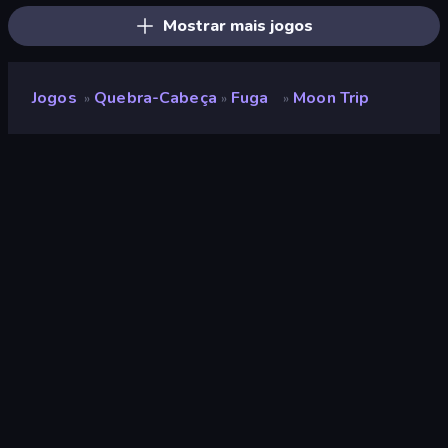
Mostrar mais jogos
Jogos
Quebra-Cabeça
Fuga
Moon Trip
»
»
»
Moon Trip
Desenvolvedor
Tennpa Games
Classificação
8,7
(
com base nos últimos 6 meses
)
Lançado
setembro de 2023
Motor de jogo
Unity 2022
Plataformas
Navegador (computador, celular,
tablet), Aplicativo CrazyGames
(Android), App Store (iOS,
Android)
Orientação
Panorama