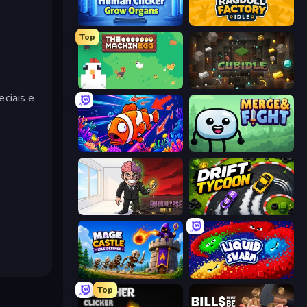
Human Clicker: Grow Organs
Ragdoll Factory Idle
Top
The MachinEGG
Cubidle
ciais e
Fish Catch Idle
Merge & Fight
Rotcalypse: Idle Incremental
Drift Tycoon
Mage Castle Idle Defense
Liquid Swarm
Top