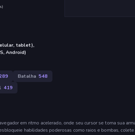
s
)
lular, tablet),
S, Android)
289
Batalha
548
l
419
avegador em ritmo acelerado, onde seu cursor se torna sua arm
desbloqueie habilidades poderosas como raios e bombas, colete 