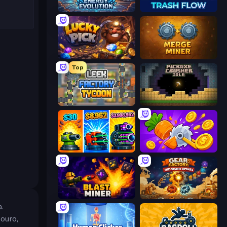
Energy Evolution
Trash Flow
Lucky Pick
Merge Miner
Top
Leek Factory Tycoon
Pickaxe Crusher Idle
Pumpkin Defense: Merge Cannon
Farm Ring Idle
Blast Miner
Gear Factory
a.
ouro,