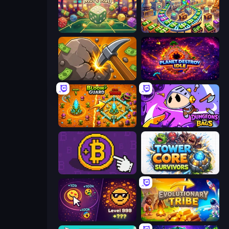
Just One More Roll
Money Factory: Tycoon Idle Game
Mine Clicker
Planet Destroy Idle
BloomGuard
Dungeons and Bags
Money Maker
Tower Core Survivors
Dominate All Shapes
Evolutionary Tribe