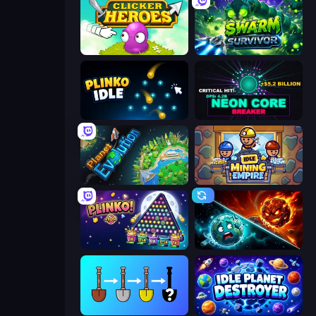
Clicker Heroes
Swarm Survivor
Plinko Idle
Neon Core Breaker
Planet Evolution: Idle Clicker
Idle Mining Empire
PLINKO!
PlanetCrush 2
Merge Tools - Merge and Dig
Idle Planet Destroyer