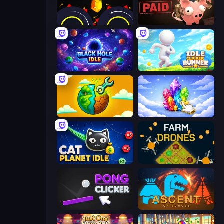
Crusher Clicker
Bills Must Be Paid
Black Hole Idle
Idle Clicker Runner
Land Explorers: Merge & Build
Crystalia Idle Clicker
Cat Planet Idle
Farm Drones
Pong Clicker
Ascent of Echoes