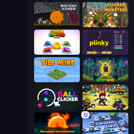
Mystery Digger
Clicker Monsters
Color Cannon Idle
Plinky
Tile Mine
Laptop Empire
Satisfying Ball Clicker
Knight Survival