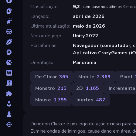
Classificação
9,2
(
com base nos últimos 6 mese
Lançado
abril de 2026
Ultima atualização
maio de 2026
Motor de jogo
Unity 2022
Plataformas
Navegador (computador, ce
Aplicativo CrazyGames (iO
Orientação
Panorama
De Clicar
365
Mobile
2.369
Pixel
Monstro
215
2D
1.165
Incrementa
Mouse
1.795
Inertes
487
Dungeon Clicker é um jogo de ação ocioso para n
Elimine ondas de inimigos, cause dano em área, 