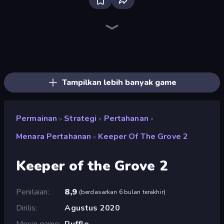
Tower Swap
City Takeover
Tower Battle
TimeWarriors
Grass Defense
Age Of Arms
Tower Defense Clash
Idle Medieval Tower Defense
Age of Tanks Warriors: TD War
Last Bastion
AOD - Art Of Defense
Battle Arena
Age of Heroes
Evo Gears
Cursed Treasure Level Pack
Elemental Merge
Kingdom Rush
World Conqueror
Tampilkan lebih banyak game
Permainan
Strategi
Pertahanan
»
»
»
Menara Pertahanan
Keeper Of The Grove 2
»
Keeper of the Grove 2
Penilaian
8,9
(
berdasarkan 6 bulan terakhir
)
Dirilis
Agustus 2020
Mesin game
Ruffle