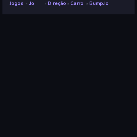
Jogos
.io
Direção
Carro
Bump.io
»
»
»
»
Bump.io
Desenvolvedor
BPTop
Classificação
9,3
(
com base nos últimos 6 meses
)
Lançado
outubro de 2019
Motor de jogo
HTML5
Plataformas
Navegador (computador, celular,
tablet), Aplicativo CrazyGames
(iOS, Android)
Orientação
Paisagem / Retrato
.io
89
Batalha
380
Destruir
182
Carro
195
2D
935