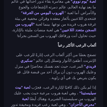
لعبة "يوم نووي"
هي مغامرة بقاء تدور أحداثها في عالم
ما بعد نهاية العالم، عالم دمرته الإشعاعات والجوع
والأمراض. أما لعبة "
الهروب اليومي من الغرفة"
فتتحدى اللاعبين بألغاز معقدة وقرائن مخفية في بيئة
غرفة هروب فريدة من نوعها. بينما لعبة
"الهروب من
السجن متعدد اللاعبين"
هي لعبة منصات مليئة بالإثارة،
حيث تحاول أنت ورفاقك الهروب من السجن بجرأة!
ألعاب الرعب الأكثر رعباً
تصفح بعضًا من أكثر ألعاب الرعب إثارةً للرعب على
الإنترنت. أطفئ الأنوار وتسلل إلى عالم "
سكيري
فريدي"
المرعب، حيث تجد نفسك محاصرًا في منزل
وعليك الهروب دون أن يراك أحد من قبضة قاتل. قد
يكون يتربص بك في أي زاوية...
إذا لم يكن ذلك كافيًا لإثارة الرعب، فجرّب
لعبة "بيت
سيليستينا"
، وهي لعبة هروب مرعبة حيث يجب عليك
الهروب من سيليستينا الشريرة. وهناك أيضًا
لعبة
"معرض الأحزان"
، وهي لعبة رعب فريدة ومخيفة تدور