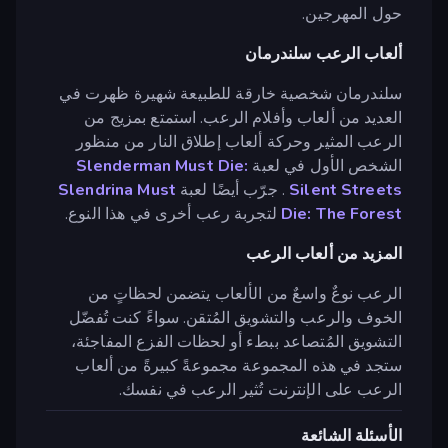
حول المهرجين.
ألعاب الرعب سلندرمان
سلندرمان شخصية خارقة للطبيعة شهيرة ظهرت في
العديد من ألعاب وأفلام الرعب. استمتع بمزيج من
الرعب المثير وحركة ألعاب إطلاق النار من منظور
الشخص الأول في لعبة
Slenderman Must Die:
Silent Streets
. جرّب أيضًا لعبة
Slendrina Must
Die: The Forest
لتجربة رعب أخرى في هذا النوع.
المزيد من ألعاب الرعب
الرعب نوعٌ واسعٌ من الألعاب يتضمن لحظاتٍ من
الخوف والرعب والتشويق المُتقن. سواءً كنت تُفضّل
التشويق المُتصاعد ببطء أو لحظات الفزع المفاجئة،
ستجد في هذه المجموعة مجموعةً كبيرةً من ألعاب
الرعب على الإنترنت تُثير الرعب في نفسك.
الأسئلة الشائعة