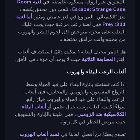
بالتشويق عبر أروقة مسكونة غامضة. في
لعبة Room
Escape: Strange Case
، تلعب دور محقق يكشف
لغز "الكيميائي" المراوغ في لغز غامض ومثير.
أما لعبة
911: Prey
فهي لعبة رعب مرعبة حيث يجب عليك
التغلب على مجرم متوحش آكل لحوم البشر والهروب
من مخبئه وأنت مراهق مختطف.
هل الأمر مخيف للغاية؟ يمكنك دائمًا استكشاف ألعاب
ألغاز
المطابقة الثلاثية
حيث لا يوجد أي خوف في الأفق.
ألعاب الرعب للبقاء والهروب
إذا كنت تستمتع بإثارة البقاء على قيد الحياة وسط
الأرواح المسعورة والزومبي والمجانين، فإن ألعاب
الرعب والبقاء على قيد الحياة والهروب خيارٌ رائع.
سواءً أكانت ألعاب رعب خيال علمي أو
ألعاب البقاء
الكلاسيكية ضد الزومبي
، فهي مليئة بالإثارة والتشويق،
حيث يتربص الخطر في كل زاوية.
تصفح بعضًا من أفضل ألعابنا في
قسم ألعاب الهروب
.