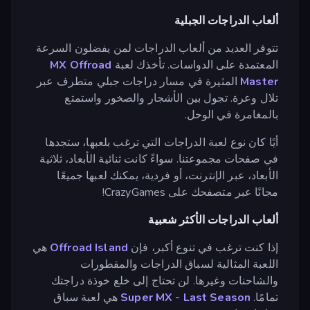
ألعاب الدراجات الجبلية
تتوفر العديد من ألعاب الدراجات لمن يفضلون السرعة
المعتمدة على الدواسات. تأخذك لعبة
MX Offroad
Master
المثيرة في مسار دراجات جبلي متطرف عبر
تلال وعرة. تجول بين الأشجار والصخور واستمتع
بالمغامرة في الوحل.
أيًا كان نوع لعبة الدراجات التي ترغب بلعبها، ستجدها
في صفحات مجموعتنا. سواءً كانت ثنائية الأبعاد، ثلاثية
الأبعاد، عبر الإنترنت، أو فردية، يمكنك لعبها جميعًا
مجانًا عبر متصفحك على CrazyGames!
ألعاب الدراجات الأكثر شعبية
إذا كنت ترغب في تنوع أكبر، فإن
Offroad Island
هي
اللعبة المثالية لسباق الدراجات والمقطورات
والشاحنات وغيرها. لن تحتاج إلى خلع خوذة دراجتك
تمامًا.
Super MX - Last Season
هي لعبة سباق