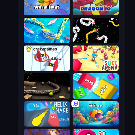
Worm Hunt
Dragon.io
Deep Sea Duel
Worms.io
Snowball.io
Slice Arena
Snake 3D
Qube 2048
Helix Snake
Fish Frenzy