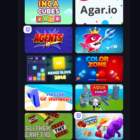
Inca Cubes 2048
Agar.io
Agents.io
Fish Stab Getting Big
Merge Block 2048
Color Zone
Master of Numbers
Aquapark.io
SlitherCraft.io
Punchy Race