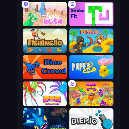
Sugar Rush
Snake Fit
Fishing.io
Push.io
Dino Crowd
Paper.io 2
Spider Evolution: Runner Game
Crazy Guys