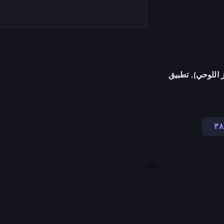
 اللوحي), تطبيق
٣٨