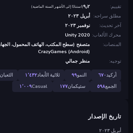
تقييم
٩٫٢
(
استنادًا إلى الأشهر الستة الماضية
)
مطلق سراحه
أبريل ٢٠٢٣
آخر تحديث
نوفمبر ٢٠٢٣
محرك الألعاب
Unity 2020
المنصات
متصفح (سطح المكتب، الهاتف المحمول، الجهاز
CrazyGames (Android)
توجيه
منظر جمالي
آركيد
٦٧٠
النمو
٩٩
ثلاثية الأبعاد
١٬٤٣٢
الثعبان
الجمع
٥٩٨
ستيكمان
١٧٧
Casual
١٬٠٠٩
تاريخ الإصدار
أبريل ٢٠٢٣