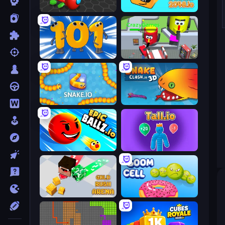
Hexanaut.io
Cubes 2048.io
Numbers Arena
CleanUp.IO
Snake.io
Snake Clash.io
EpicBallz.io
Tall.io
Gold Rush Arena
Boom Cell