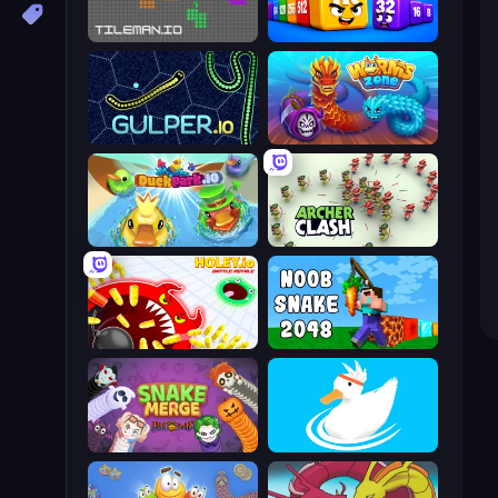
TileMan.io
Cubes 2048 Royale
Gulper.io
Worms.Zone
DuckPark.io
Archer Clash
Holey.io Battle Royale
Noob Snake 2048
Snake Merge: Idle & io Zone
Ducklings