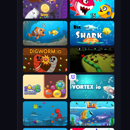
Snake Lite
Fish Eat Getting Big
Hungry Ocean: Eat, Feed and Grow Fish
Big Shark
Digworm.io
Axy Snake 3D
Crazy 2048 Balls
Vortex.io
Fish Eat Fishes
Let Me Eat 2: Feeding Madness