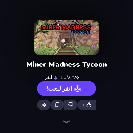
Miner Madness Tycoon
٨٫٦/10
النقر
انقر للعب!
٥٠