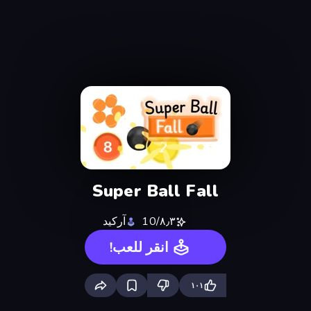
Super Ball Fall
٨٫٣/10
آركيد
انقر للعب!
١٠١