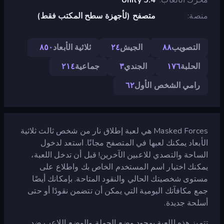
منصة
متصفح (لأجهزة سطح المكتب فقط)
التصويب
٨٨
الجيش
٢٤
ثلاثية الأبعاد
٨٥٠
الحلبة
١٧٦
الجندي
٣
جماعية
٢١٤
رامي الشخص الأول
٦٢
Masked Forces هي لعبة إطلاق نار من شخص ثالث ثلاثية
الأبعاد يمكنك لعبها في المتصفح مجانًا. استعد لدخول
الساحة والتصدي للاعبين الآخرين! قبل أن تدخل اللعبة،
يمكنك اختيار اسم المستخدم الخاص بك واطلاع على
مستوى شخصيتك الحالي والنقود المتاحة. بإمكانك أيضًا
جمع مكافآتك اليومية التي يمكن أن تتضمن نقودًا أو حتى
أسلحة جديدة.
تتميز هذه اللعبة بوجود وضع الحملة والوضع اللاعب ضد