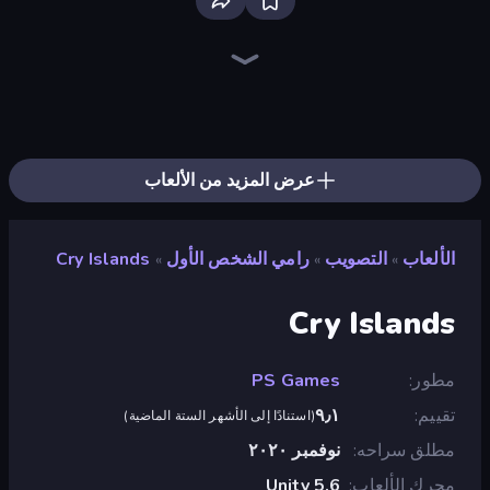
SWAT Cats
Sniper Mission
SkillWarz
Western Sniper
Shoot Brainrot
Fragen
SuperTrip.Land
Rift of Hell: Demons War
Mine Shooter 2: Noob vs Mobs
Redcoats.io
Wild Hunter 3D
Kirka.io
Camo Sniper
Zombie Outbreak Arena
Serious Head 2
Horde Crusher
CS: Chaos Squad
ZombieCraft
عرض المزيد من الألعاب
الألعاب
التصويب
رامي الشخص الأول
Cry Islands
»
»
»
Cry Islands
مطور
PS Games
تقييم
٩٫١
(
استنادًا إلى الأشهر الستة الماضية
)
مطلق سراحه
نوفمبر ٢٠٢٠
محرك الألعاب
Unity 5.6