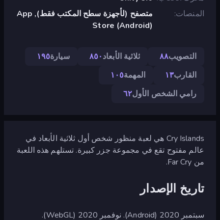
المنصات
متصفح (لأجهزة سطح المكتب فقط), App
Store (Android)
التصويب
٨٨
ثلاثية الأبعاد
٨٥٠
سيارة
١٩٥
القارب
١٣
المهمة
١٠٥
رامي الشخص الأول
٦٢
Cry Islands هي لعبة منظور شخص أول ثلاثية الأبعاد في
عالم مفتوح تقع في مجموعة جزر كبيرة. تستلهم هذه اللعبة
من Far Cry.
تاريخ الإصدار
سبتمبر 2020 (Android). نوفمبر 2020 (WebGL).