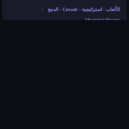
الألعاب
استراتيجية
Casual
الدمج
»
»
»
»
Monster Merge
Monster Merge
مطور
MYN Games
تقييم
٩٫١
(
استنادًا إلى الأشهر الستة الماضية
)
مطلق سراحه
ديسمبر ٢٠٢٥
آخر تحديث
مارس ٢٠٢٦
محرك الألعاب
Unity 2022
المنصات
متصفح (سطح المكتب، الهاتف المحمول،
الجهاز اللوحي), تطبيق CrazyGames
(Android)
توجيه
منظر جمالي