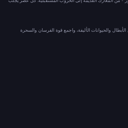
عصور - من المعارك القديمة إلى الحروب المستقبلية. كل عصر يجلب
الأبطال والحيوانات الأليفة، واجمع قوة الفرسان والسحرة