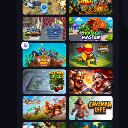
Battle for the Galaxy
Tower Defense
Road Survival
Trash Master
Epic Empire: Tower Defense
Stick Miner Idle
Adventure Ball
Fall of the King
Infinity Kingdom
Caveman Life