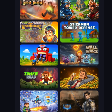
Cursed Treasure
Your Majesty - Build & Conquer
Cursed Treasure 2
Stickman Tower Defense Idle 3D
TimeWarriors
Wall Wars
Zombie Road
Idle Billionaire Tycoon
Frost Land - Snow Survival
Battle Arena