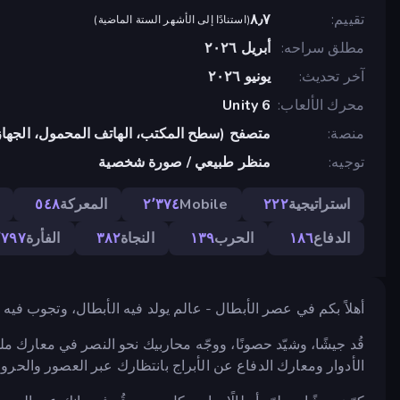
تقييم
٨٫٧
(
استنادًا إلى الأشهر الستة الماضية
)
مطلق سراحه
أبريل ٢٠٢٦
آخر تحديث
يونيو ٢٠٢٦
محرك الألعاب
Unity 6
منصة
متصفح (سطح المكتب، الهاتف المحمول، الجهاز
توجيه
منظر طبيعي / صورة شخصية
استراتيجية
٢٢٢
Mobile
٢٬٣٧٤
المعركة
٥٤٨
الدفاع
١٨٦
الحرب
١٣٩
النجاة
٣٨٢
الفأرة
٬٧٩٧
أهلاً بكم في عصر الأبطال - عالم يولد فيه الأبطال، وتجوب في
قُد جيشًا، وشيّد حصونًا، ووجّه محاربيك نحو النصر في معارك 
الأدوار ومعارك الدفاع عن الأبراج بانتظارك عبر العصور والحر