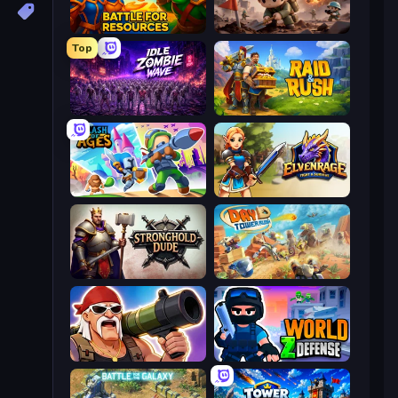
Battle for Resources
Minesweeper Squad
Top
Idle Zombie Wave: Survivors
Raid & Rush
Clash of Ages
Elvenrage
Stronghold Dude
Day D Tower Rush
Survival Ops
World Z Defense - Zombie Defense