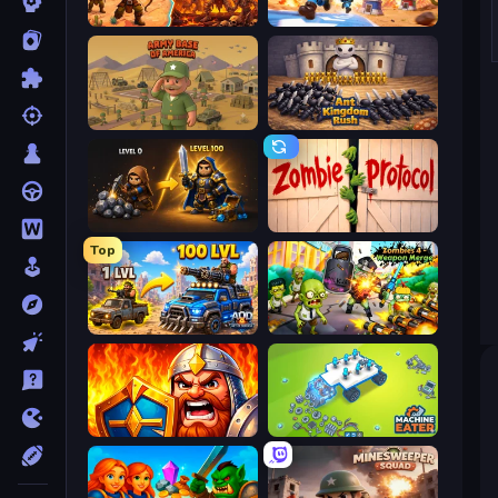
Last Bastion
Tower Battle
Army Base Of America
Ant Kingdom Rush
Gothic Story RPG
Zombie Protocol
Top
AOD - Art Of Defense
Zombies 4 Weapon Merge
WarLink: Crown & Clash
Machine Eater