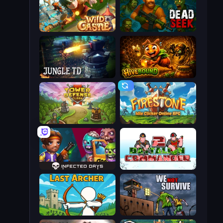
Wild Castle TD: Grow Empire
Dead Seek
Jungle TD
Hivebound
Tower Defense Clash
Firestone – Idle Clicker Online RPG
Infected Days
Battalion Commander 2
Last Archer
We Not Survive