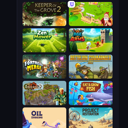
Keeper of the Grove 2
Idle Lumber Mill
Zen Mower
Age Of Arms
Fortress Merge
Battalion Commander 1917
Takeover
Eat & Grow Fish