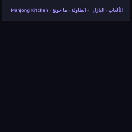
الألعاب
البازل
الطاولة
ما جونغ
Mahjong Kitchen
»
»
»
»
Mahjong Kitchen
مطور
TapLabGames
تقييم
٨٫٦
(
استنادًا إلى الأشهر الستة الماضية
)
مطلق سراحه
ديسمبر ٢٠٢٢
محرك الألعاب
HTML5
المنصات
متصفح (سطح المكتب، الهاتف المحمول،
الجهاز اللوحي), تطبيق CrazyGames
(iOS, Android)
توجيه
منظر طبيعي / صورة شخصية
البازل
٥٦٦
ما جونغ
٣٣
المطعم
٥١