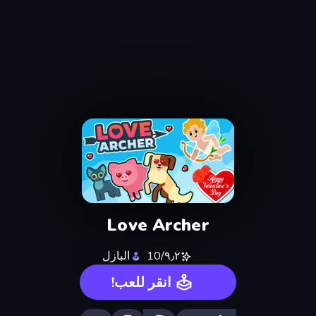
Love Archer
٩٫٢/10
البازل
انقر للعب!