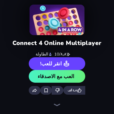
Connect 4 Online Multiplayer
٨٫٨/10
الطاولة
انقر للعب!
العب مع الاصدقاء
٤٫٨ ألف