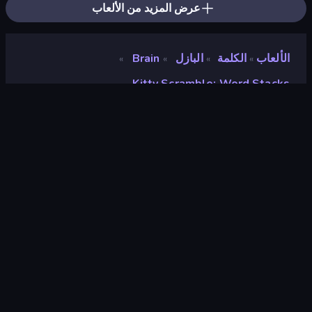
عرض المزيد من الألعاب
الألعاب
الكلمة
البازل
Brain
»
»
»
»
Kitty Scramble: Word Stacks
Kitty Scramble: Word
Stacks
مطور
Vanuplay Innovations Inc
تقييم
٨٫٣
(
استنادًا إلى الأشهر الستة الماضية
)
مطلق سراحه
نوفمبر ٢٠٢٠
آخر تحديث
يوليو ٢٠٢٦
محرك الألعاب
Externally hosted (iframe)
المنصات
متصفح (سطح المكتب، الهاتف المحمول،
الجهاز اللوحي), App Store (iOS,