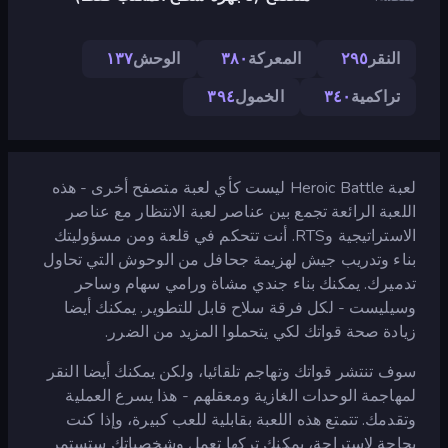
النقر
٢٩٥
المعركة
٣٨٠
الوحش
١٣٧
تراكمية
٣٤٠
الخمول
٣٩٤
لعبة Heroic Battle ليست كأي لعبة متصفح أخرى - هذه
اللعبة الرائعة تجمع بين عناصر لعبة الانتظار مع عناصر
الاستراتيجية وRTS. أنت تتحكم في قلعة ومن مسؤوليتك
بناء وتدريب جيش لهزيمة جحافل من الوحوش التي تحاول
تدميرك. يمكنك بناء جندي مشاة ورامي سهام وساحر
وسيليست - لكل فرقة سلاح قابل للتطوير. يمكنك أيضا
زيادة صحة قواتك لكي يتحملوا المزيد من الضرر.
سوف تنتشر قواتك وتهاجم تلقائيا، ولكن يمكنك أيضا النقر
لمهاجمة الوحدات الغازية ومعقلهم - هذا يسرع العملية
وتقدمك. تتمتع هذه اللعبة بقابلية للعب كبيرة، وإذا كنت
بحاجة لاستراحة، يمكنك تركها تعمل وشخصياتك ستستمر