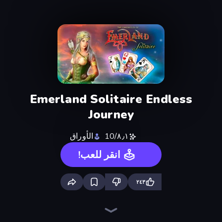
Emerland Solitaire Endless
Journey
٨٫١/10
الأوراق
انقر للعب!
٢٤٣