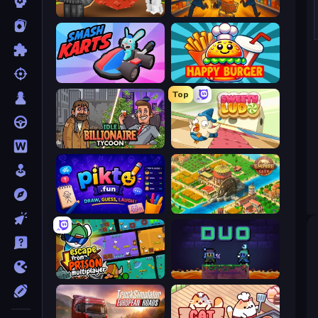
Grow A Garden | Growden.io
Supermarket Together
Smash Karts
Happy Burger
Top
Idle Billionaire Tycoon
Sweety Ludo
Pikto.fun
Empire City
Escape From Prison Multiplayer
Duo