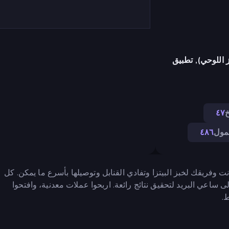
 اللوحي), تطبيق
خ
٤٧
مول
٤٨٦
 حيث تتسابق أنت وفريقك لخبز البيتزا وتفادي القنابل وتوصيلها بأسرع ما يمكن. كل
ى ساعي البريد لتحقيق نتائج رائعة. اربحوا عملات معدنية، وافتحوا
.