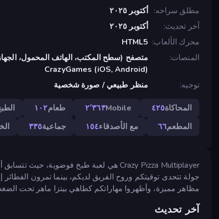
مطلق سراحه
أكتوبر ٢٠٢٥
آخر تحديث
أكتوبر ٢٠٢٥
محرك الألعاب
HTML5
المنصات
متصفح (سطح المكتب، الهاتف المحمول، الجهاز
CrazyGames (iOS, Android)
توجيه
منظر طبيعي / صورة شخصية
المحاكاة
٤٢٥
Mobile
٢٬٣٦٣
طعام
١٠٢
الطب
المطعم
٦٦
مع الأصدقاء
١٥٤
جماعية
٣٣٥
الخ
Crazy Pizza Multiplayer هي لعبة طبخ فوضوية،
جولة تتحدى توقيتكم وروح الفريق لديكم، بينما تمرون الفطائر إل
مظاهر مميزة، وأظهروا مهاراتكم كطاهي بيتزا ماهر تحت الضغط
آخر تحديث