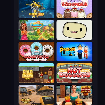
Global City
Papa's Scooperia
The Farmers
SuperWEIRD
Papa's Donuteria
Prison Life
Gold Digger FRVR
Papa's Hot Doggeria
Gold Rush: Gold Simulator 3D
Burger Restaurant Simulator 3D