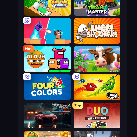
Doctor Hero
Trash Master
Boom Slingers ReBoom
Shell Shockers
Hot
Ninja Parkour Multiplayer
Country Life Meadows
Four Colors
Jelly Dash
Top
Driving School Simulator
DUO With Friends