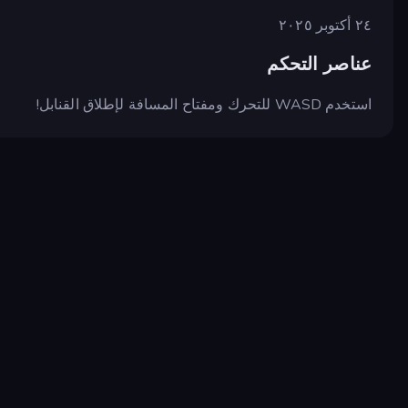
٢٤ أكتوبر ٢٠٢٥
عناصر التحكم
استخدم WASD للتحرك ومفتاح المسافة لإطلاق القنابل!