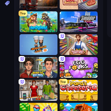
Truck Simulator: European Roads
Cat Snack Bar
Top
Hedgies
Bus Simulator: EVO
Rush Hour Cafe
Supermarket Simulator: Store Manager
Life Simulator: Road to Riches
Egg Folks Multiplayer
Top
Shop Master 3D
Papa's Cheeseria