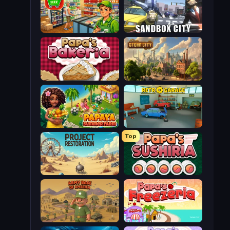
Supermarket Simulator: Desert
Sandbox City
Papa's Bakeria
Steam City
Papaya Summer Farm
Retro Garage
Top
Project Restoration
Papa's Sushiria
Army Base Of America
Papa's Freezeria