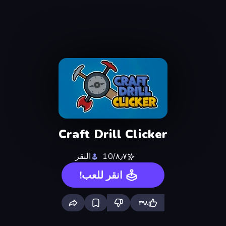
Craft Drill Clicker
٨٫٧/10
النقر
انقر للعب!
٣٩٨