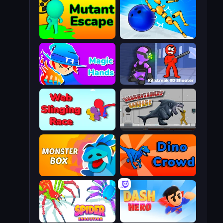
Mutant Escape
Playground Man! Ragdoll Show!
Magic Hands
Killstreak 3D Shooter
Web Slinging Race
Sharkosaurus Rampage
Monster Box
Dino Crowd
Spider Evolution: Runner Game
Dash Hero