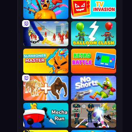
Fun Ragdoll Challenge!
TV Invasion
Slasher
Balloon Clash
Summoner Master
Retro Battle
Animal DNA Run
No Shorts
Mecha Run
Find The Alien