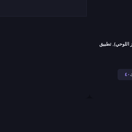
 اللوحي), تطبيق
٤٠