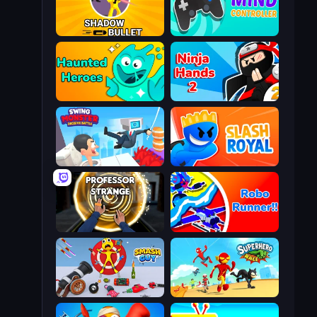
Shadow Bullet
Mind Controller
Haunted Heroes
Ninja Hands 2
Swing Monster: Decisive Battle
Slash Royal
Professor Strange
Robo Runner
Smash Guy: Ragdoll Punch Hero
Superhero Race!