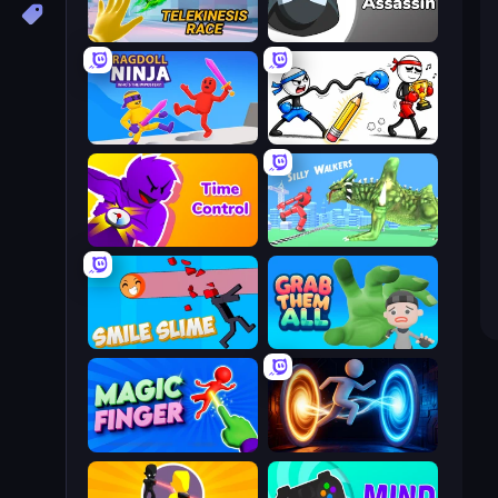
Telekinesis Race 3D
Riot Assassin
Ragdoll Ninja: Imposter Hero
Doodle Smash
Time Control!
Silly Walkers
Smile Slime
Grab Them All
Magic Finger 3D
Portal Escape