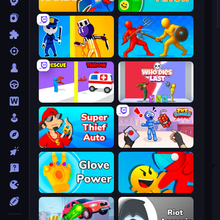
Ninja Hands
Feeling Arrow
Jailbreak: Hide or Attack!
Epic Sword Battle! Fight in Arena
Rescue Throw
Who Dies Last?
Super Thief Auto
TNT Bomber
Glove Power
Riot Escape