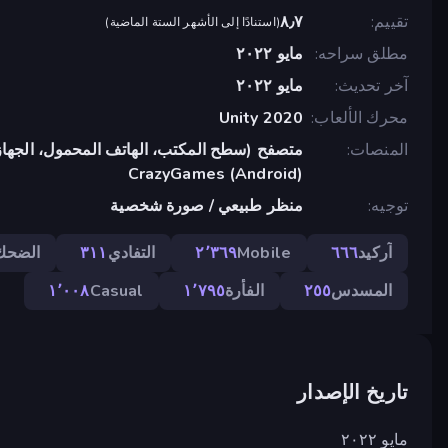
تقييم
٨٫٧
(
استنادًا إلى الأشهر الستة الماضية
)
مطلق سراحه
مايو ٢٠٢٢
آخر تحديث
مايو ٢٠٢٢
محرك الألعاب
Unity 2020
المنصات
متصفح (سطح المكتب، الهاتف المحمول، الجهاز
CrazyGames (Android)
توجيه
منظر طبيعي / صورة شخصية
آركيد
٦٦٦
Mobile
٢٬٣٦٩
التفادي
٣١١
الضحك
المسدس
٢٥٥
الفأرة
١٬٧٩٥
Casual
١٬٠٠٨
تاريخ الإصدار
مايو ٢٠٢٢