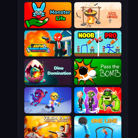
Monster Life
Kick Loser
Mafia Business Empire: Thief Escape
DOP Noob: Draw to Save
Dino Domination
Pass The Bomb
Bounce Out
Infection Town of Zombies