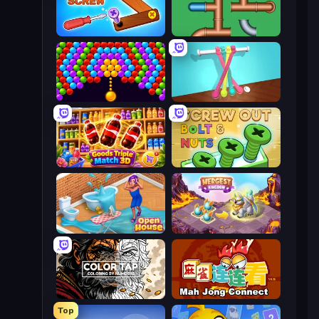
Wood Screw: Bolts Puzzle
Plumber Pipe Out
Bubble Story
Tangle Master
Goods Triple Match 3D
Screw Out: Bolts and Nuts
Open House
Mergest Kingdom
Color Tap: Coloring by Numbers
Mahjong Connect (Legacy)
Top