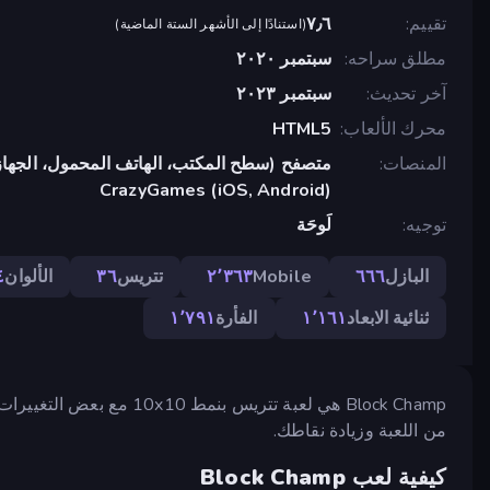
تقييم
٧٫٦
(
استنادًا إلى الأشهر الستة الماضية
)
مطلق سراحه
سبتمبر ٢٠٢٠
آخر تحديث
سبتمبر ٢٠٢٣
محرك الألعاب
HTML5
المنصات
متصفح (سطح المكتب، الهاتف المحمول، الجهاز
CrazyGames (iOS, Android)
توجيه
لَوحَة
البازل
٦٦٦
Mobile
٢٬٣٦٣
تتريس
٣٦
الألوان
٤
ثنائية الابعاد
١٬١٦١
الفأرة
١٬٧٩١
Block Champ هي لعبة تتريس 
من اللعبة وزيادة نقاطك.
كيفية لعب Block Champ