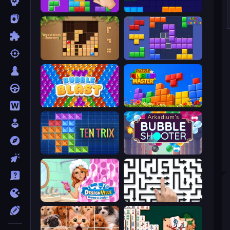
BlockBuster Puzzle
Block Blaster
Wood Block Journey
Blocks and that’s it
Bubble Blast
Puzzle Block Master
TenTrix
Arkadium's Bubble Shooter
Designville: Merge & Design
Arrow Escape: Puzzle