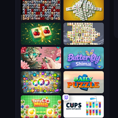
War Mahjong
Mahjong Tower
Mahjong Puzzle: Tile Match
Mahjong Titans
Favorite Puzzles
Butterfly Shimai
Forgotten Treasure 2
Daily Puzzle
Tasty Match: Mahjong Pairs
Cups - Water Sort Puzzle