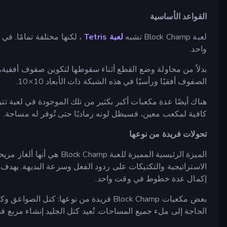
القواعد الأساسية
لعبة Block Champ تشبه
لعبة Tetris
، لكنها مختلفة تمامًا. في 
واحد.
بدلاً من محاولة وضع القطع أثناء سقوطها لتكوين صفوف أفقي
الصفوف أفقيًا ورأسيًا في هذه الشبكة ذات الأبعاد 10×10.
هناك أيضًا عدة مكعبات أكبر بكثير من تلك الموجودة في لعبة تت
كافية لمكعب معين، فسيظل لونه رماديًا حتى تُوفر له مساحة.
تحولات فريدة من نوعها
الميزة الرئيسية المميزة للعبة
الاستراتيجية والتكتيكات على ردود الفعل وسرعة البديهة. يهدف
إكمال عدة خطوط في وقت واحد.
بعض مكعبات Block Champ فريدة من نوعها: ك
الحاجة إلى ملء جميع المساحات. تُعيد كتل الجليد إنشاء مربع ف