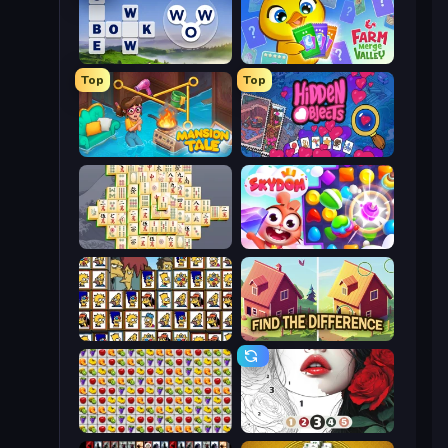
Words of Wonders
Farm Merge Valley
Top
Top
Mansion Tale: Merge Secrets
Hidden Objects
Mahjong Online
Skydom
Tiles of the Simpsons
Find The Difference
Same Game Fruit Collapse
Numicolor