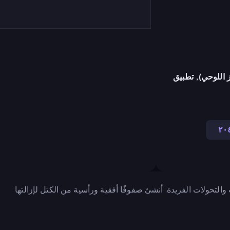
 اللوحي), تطبيق
٢٠
بنمط 10x10 مع بعض التغييرات والتحولات الفريدة. أنشئ صفوفًا أفقية ورأسية من الكتل لإزالتها