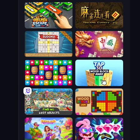
Bus Escape: Clear Jam
Mahjong Connect 2 (Legacy)
Sudoku Online
Mahjong Unlimited
Tap Away Story
Tap 3D Wood Block Away
Find Me: Lost Objects
Wood Blocks Jam