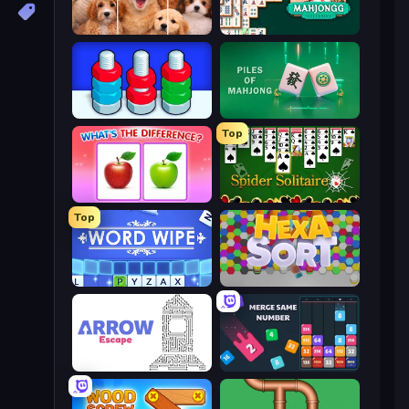
Jigpic Solitaire
Mahjongg Solitaire
Nuts Puzzle: Sort By Color
Piles of Mahjong
Top
What's The Difference?
Spider Solitaire
Top
Word Wipe
Hexa Sort
Arrow Escape
Drop & Merge the Numbers