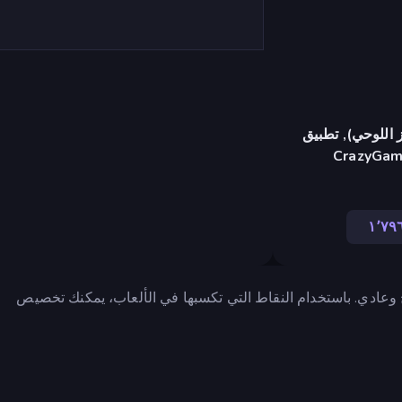
 اللوحي), تطبيق
CrazyGame
١٬٧٩
ع لعب مريح وعادي. باستخدام النقاط التي تكسبها في الألعاب، يمكنك تخصيص