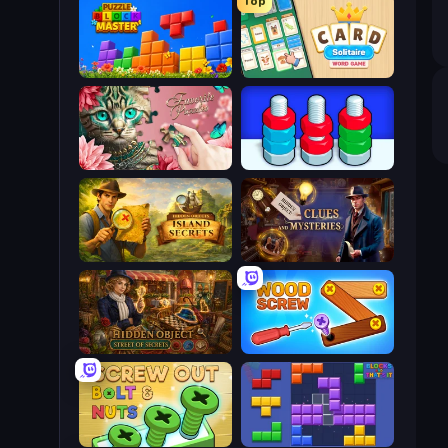
Top
Puzzle Block Master
Card Solitaire: Word Game
Favorite Puzzles
Nuts Puzzle: Sort By Color
Hidden Objects: Island Secrets
Hidden Object: Clues and Mysteries
Hidden Object: Street Of Secrets
Wood Screw: Bolts Puzzle
Screw Out: Bolts and Nuts
Blocks and that’s it