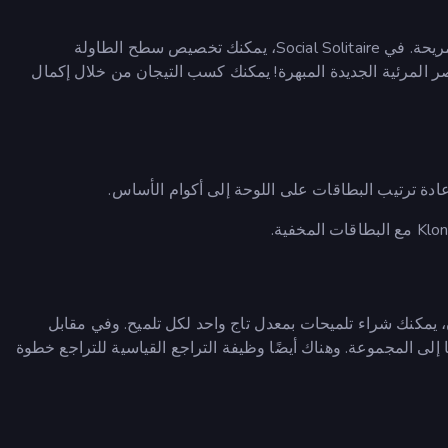
ابدأ لعبة في أي من أوضاع اللعب المتاحة وادخل لعبة سوليتير مريحة. في Social Solitaire، يمكنك تخصيص سطح الطاولة
المرئية الجديدة المبهرة! يمكنك كسب التيجان من خلال إكمال
ادة ترتيب البطاقات على اللوحة إلى أكوام الأساس.
. فباستخدام التيجان، يمكنك شراء تلميحات بمعدل تاج واحد لكل تلميح. وفي مقابل
لى المجموعة. وهناك أيضًا وظيفة التراجع القياسية للتراجع خطوة