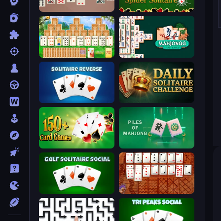
Spider Solitaire 2 Suits
Spider Solitaire
Magic Towers Solitaire
Mahjongg Solitaire
Solitaire Reverse
Daily Solitaire Challenge
Classic Card Games Collection
Piles of Mahjong
Golf Solitaire
Algerian Solitaire