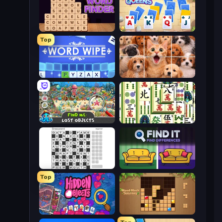
Word Finder
Kings and Queens Solitaire TriPeaks
Top
Word Wipe
Jigpic Solitaire
Find Me: Lost Objects
Mahjong Shanghai
Crossword
Find It - Find The Differences
Top
Hidden Objects
Wood Block Journey