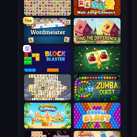
Same Game Fruit Collapse
Mahjong Connect (Legacy)
Top
Wordmeister
Find The Difference
Block Blaster
Mahjong Puzzle: Tile Match
Mahjong Titans
Zumba Quest
Solitaire TriPeaks
Bubble Blast