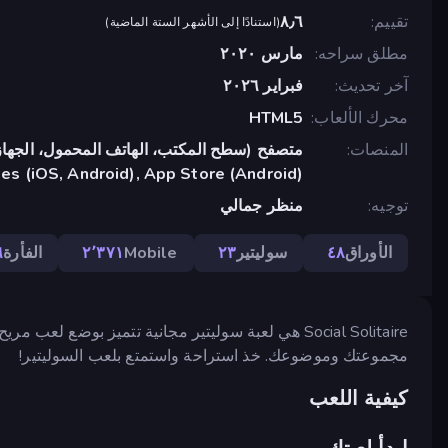
تقييم
٨٫٦
(
استنادًا إلى الأشهر الستة الماضية
)
مطلق سراحه
مارس ٢٠٢٠
آخر تحديث
فبراير ٢٠٢٦
محرك الألعاب
HTML5
المنصات
متصفح (سطح المكتب، الهاتف المحمول، الجهاز
s (iOS, Android), App Store (Android)
توجيه
منظر جمالي
الأوراق
٤٨
سوليتير
٢٣
Mobile
٢٬٣٧١
الفأرة
٦
Social Solitaire هي لعبة سوليتير مجانية تتميز بوض
مجموعتك وموضوعك. خذ استراحة واستمتع بلعب السوليتير!
كيفية اللعب