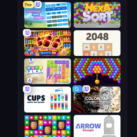
Top
Associations - Word Connect
Hexa Sort
Goods Triple Match 3D
2048
Word Play
Bubble Story
Cups - Water Sort Puzzle
Color Tap: Coloring by Numbers