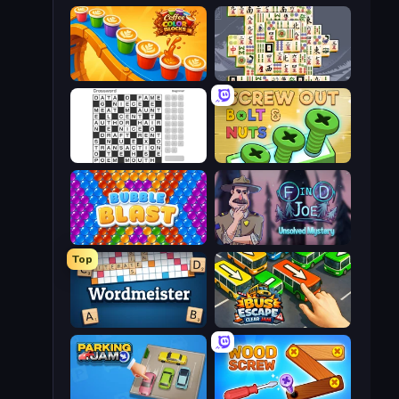
Coffee Color Blocks
Mahjong Titans
Crossword
Screw Out: Bolts and Nuts
Bubble Blast
Find Joe: Unsolved Mystery
Top
Wordmeister
Bus Escape: Clear Jam