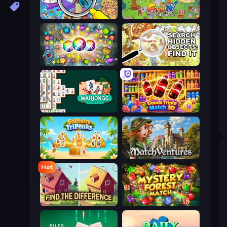
Seek & Find - Hidden Object Game
Find It: Hidden Object Puzzle
Forgotten Treasure 2
Search Hidden Objects: Find Them
Mahjongg Solitaire
Goods Triple Match 3D
Solitaire TriPeaks
MatchVentures
Hot
Find The Difference
Mystery Forest - Match 3