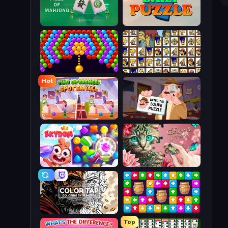
Piles of Mahjong
Daily Puzzle
Bubble Story
Tiles of the Simpsons
Hot
Find Differences: Spot 'Em All
Detective Loupe Puzzle
Skydom
Favorite Puzzles
Color Tap: Coloring by Numbers
Tap Away Story
Top