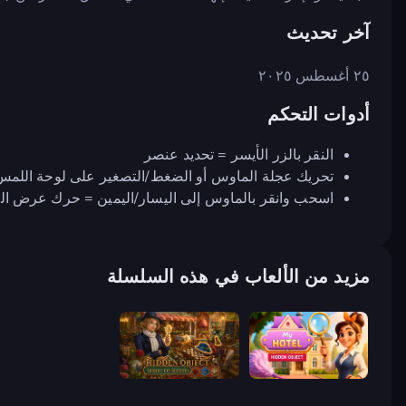
آخر تحديث
٢٥ أغسطس ٢٠٢٥
أدوات التحكم
النقر بالزر الأيسر = تحديد عنصر
تحريك عجلة الماوس أو الضغط/التصغير على لوحة اللمس 
اسحب وانقر بالماوس إلى اليسار/اليمين = حرك عرض الكا
مزيد من الألعاب في هذه السلسلة
Hidden Object: Street Of Secrets
Hidden Object: My Hotel