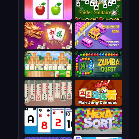
What's The Difference?
Spider Solitaire
Mahjong Unlimited
Car OUT! Jam Parking Puzzle
Magic Towers Solitaire
Zumba Quest
Spider Solitaire 2 Suits
Mahjong Connect (Legacy)
Social Solitaire
Hexa Sort