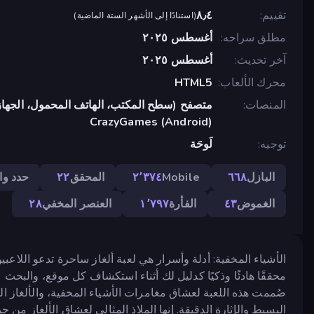
تقييم
٨٫٤
(
استنادًا إلى الأشهر الستة الماضية
)
مطلق سراحه
أغسطس ٢٠٢٥
آخر تحديث
أغسطس ٢٠٢٥
محرك الألعاب
HTML5
المنصات
متصفح (سطح المكتب، الهاتف المحمول، الجهاز
CrazyGames (Android)
توجيه
لَوحَة
البازل
٦٦٨
Mobile
٢٬٣٧٤
المحقق
٢٢
حدد وا
الغموض
٤٣
الفأرة
١٬٧٩٧
العنصر المخفي
٢٨
الأشياء المخفية: أدلة وأسرار هي لعبة ألغاز ساحرة تدعو اللا
محققًا هادئًا وذكيًا كدليل لك أثناء استكشاف كل موقع، والبحث 
صُممت هذه اللعبة لعشاق مغامرات الأشياء المخفية، والألغاز ا
البسيط والإثارة الدقيقة. إنها الملاذ المثالي لعشاق الألغاز من 