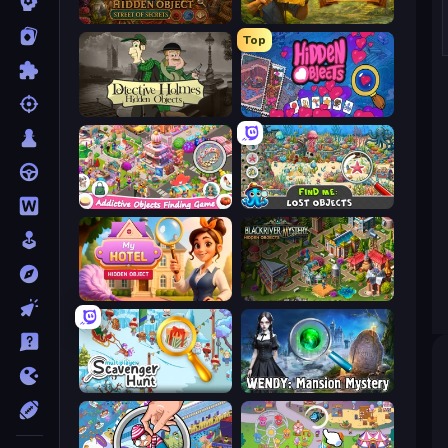
Hidden Object: Street Of Secrets
Hidden Objects: Island Secrets
Top
Detective Holmes: Hidden Object
Hidden Objects
Scavenger Hunt - Hidden Items
Find Me: Lost Objects
Hidden Object: My Hotel
Blackriver Mystery: Hidden Objects
Scavenger Hunt - Multiplayer
Wendy: Mansion Mystery