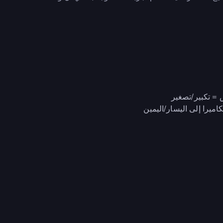
= تكبير/تصغير
ميرا إلى اليسار/اليمين