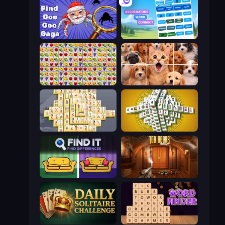
Find Goo Goo Gaga
Associations - Word Connect
Same Game Fruit Collapse
Jigpic Solitaire
Mahjong Online
Mahjong Tower
Find It - Find The Differences
100 Doors Challenge
Daily Solitaire Challenge
Word Finder