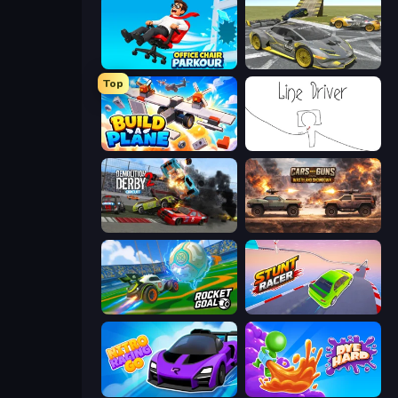
Office Chair Parkour
Wrong Way
Top
Build A Plane
Line Driver
Demolition Derby 2
Cars with Guns: Wasteland Showdown
RocketGoal.io
Stunt Racer
Nitro Racing Go
Dye Hard