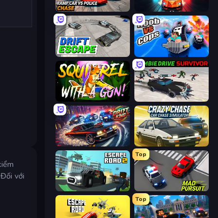
Ramp Car VS Police: CHASE
Endless Hot Pursuit
Drift Escape
Noob vs Cops
Squirrel with a Gun!
Zombie Drive Survivor
Drift King
Crazy Chase - Car Chase Simulator
Top
 kiểm
 Đối với
Escape Road 2
Mad Pursuit
Top