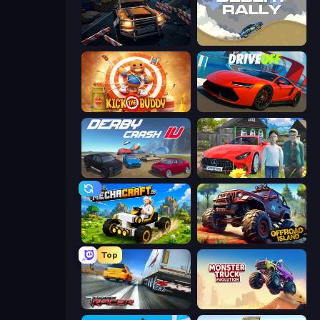
Cars vs Zombies
Desert Rally
Kick the Buddy
DriveOff
Derby Crash 4
Speedboy: History with Grandfather
Mechacraft.io
Offroad Island
Top
Traffic Racer
Monster Truck Evolution