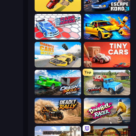
Escape Road
Escape Road 3
Cars Arena
BMG: Ragdoll Playground
Madness Cars Destroy
Tiny Cars
Top
Crash Skill Racing
Hustle & Drift in ZIL
Deadly Rally
Downhill Racer