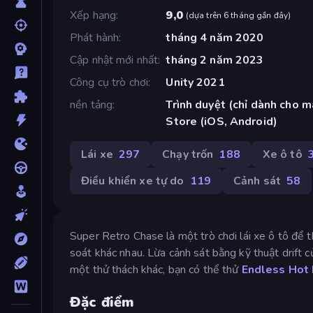
Xếp hạng
9,0
(
dựa trên 6 tháng gần đây
)
Phát hành
tháng 4 năm 2020
Cập nhật mới nhất
tháng 2 năm 2023
Công cụ trò chơi
Unity 2021
nền tảng
Trình duyệt (chỉ dành cho m
Store (iOS, Android)
Lái xe
297
Chạy trốn
188
Xe ô tô
Điều khiển xe tự do
119
Cảnh sát
58
Super Retro Chase là một trò chơi lái xe ô tô để t
soát khác nhau. Lừa cảnh sát bằng kỹ thuật drift c
một thử thách khác, bạn có thể thử
Endless Hot 
Đặc điểm