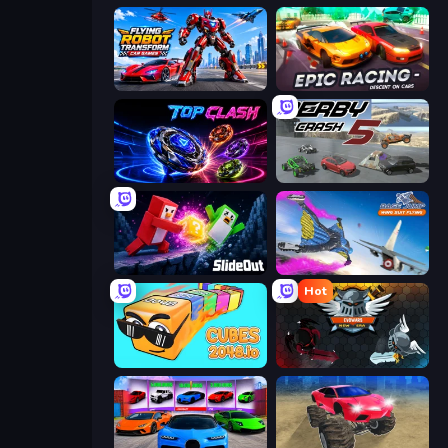
Flying Robot Transform Car Games
Epic Racing - Descent on Cars
Top Clash
Derby Crash 5
Slide Out
Base Jump Wing Suit Flying
Hot
Cubes 2048.io
EvoWars.io