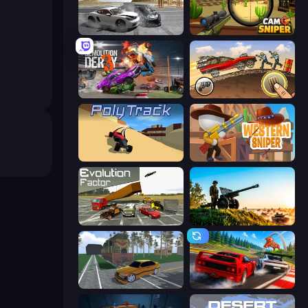
Gearshift One
Camo Sniper
Demolition Derby 3
Earn to Die: Zombie Ride
PolyTrack
Western Sniper
Evolution Factor
Artillery Vs Tanks
Obby: Car Crash Sandbox
Racing: Online!