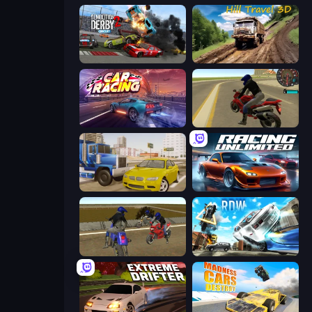
Demolition Derby 2
Hill Travel 3D
Car Games: Car Racing Game
Moto Rider 3D
Crazy Car Stunts
Racing Unlimited
Crazy Moto Stunts
Real Drift World