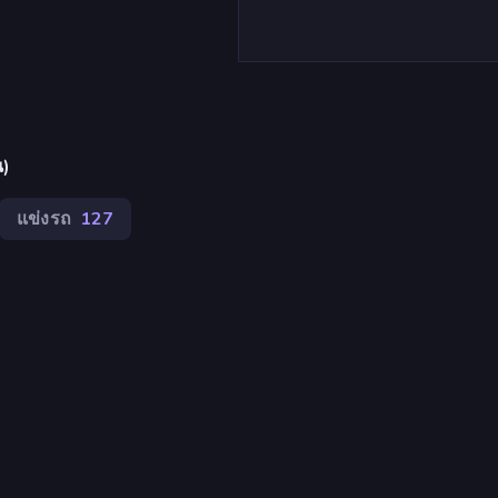
น)
แข่งรถ
127