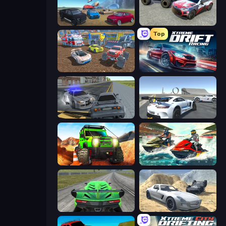
Derby Crash 4
Limitless
Top
Mad Cars: Racing & Crash
Xtreme DRIFT Racing
RCC City Racing
Crazy Stunt Cars Multiplayer
Offroad Life 3D
Jetski Race
Speed Racing Pro 2
Derby Crash 2