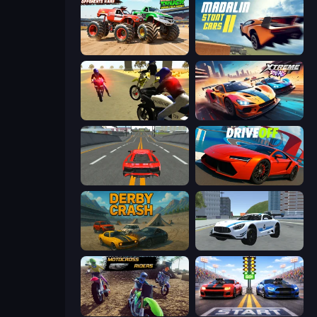
Monster Truck Demolition Derby
Madalin Stunt Cars 2
3D Moto Simulator 2
Xtreme Rivals: Car Racing
Modern Car Racing 2
DriveOff
Derby Crash
Crazy Stunt Cars 2
MotoCross Riders
Street Racer 2