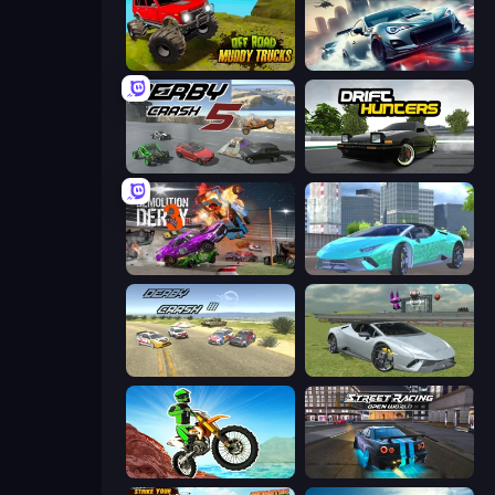
Offroad Muddy Trucks
Xtreme City Drifting
Derby Crash 5
Drift Hunters
Demolition Derby 3
Real City Driver
Derby Crash 3
Sports Cars Driver
Dirt Bike Mad Skills
Street Racing: Open World