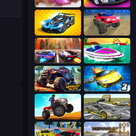
Ultimate Flying Car
Grand Cyber City
GT Cars Mega Ramps
Monster Cars: Ultimate Simulator
Night City Racing
Jet Boat Racing
Offroad Island
Ultimate Flying Car 2
ATV Ultimate Offroad
Wrong Way