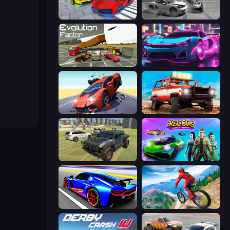
Real Cars Extreme Racing
Gearshift One
Evolution Factor
Cyber Cars Punk Racing 2
Hyper Cars Ramp Crash
Offroad Masters Challenge
4x4 Offroader
Real Cars Epic Stunts
Cyber Cars Punk Racing
Riders Downhill Racing