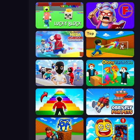
Lucky Block
Escape From School: Angry Teacher!
Top
Mega Parkour: Obby Escape Run
Baseball For Brainrot
Mr. Dude: Online Multiverse Challenge
Obby Yard Sale
Obby Highest Jump Ever
Obby Fly For Pets