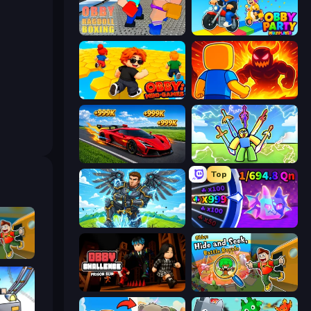
Obby: Ragdoll Boxing
Obby Party Multiplayer
Obby: Mini-Games
Obby: Legendary Dragon
Obby: +1 Speed Car Escape
Obby vs Brainrot
Top
Obby: Pull a Sword
Meeland.io
Obby: Hide and Seek, Battle Royale
Obby Challenge: Prison Run
Obby: Hide and Seek, Battle Royale