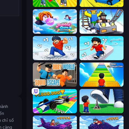
Obby: Gym Simulator, Escape
Cart Ride Danger Mount
Bubble Gum Simulator
Obby: Ride Carts
Break a Skyscraper
Speed per Click: Obby
Obby World: Squid Escape
Obby: +1 Jump per Click
thành
Obby Car Challenge: Drive
Obby: Click and Grow
iến
 chỉ số
ạn càng