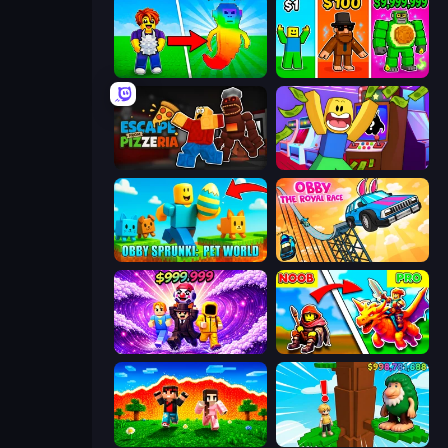
Collect Brainrot Egg
Obby Brainrot Merge
Escape From Pizzeria
Robbie: Game Challenges
Obby Sprunki: Pet World
Obby: The Royal Race
Obby - BrainWave
Battle of Knights: Robby and Dragons
The Lava Tsunami
Steal Beanstalk for Brainrots