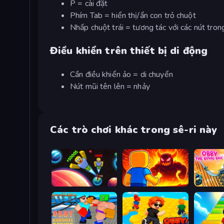
P = cài đặt
Phím Tab = hiển thị/ẩn con trỏ chuột
Nhấp chuột trái = tương tác với các nút tron
Điều khiển trên thiết bị di động
Cần điều khiển ảo = di chuyển
Nút mũi tên lên = nhảy
Các trò chơi khác trong sê-ri này
Obby: +1 to Spaceflight Altitude
Obby: Legendary Dragon