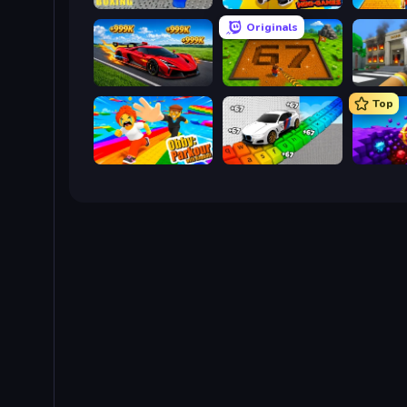
Obby: Ragdoll Boxing
Obby: Mini-Games
Originals
Obby: +1 Speed Car Escape
Obby: Dig Brainrots
Top
Obby: Parkour with Ragdoll
Obby: Supercar Race on Keyboard
Obby: D