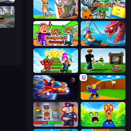
arts
Brainrot Evolution
Find The Pets
Obby: Car Crash Sandbox
Escape Evil Granny!
Fish It Now
Run and Jump for Brainrot
Dig and Descend: Obby Mine
Obby Space Challenge: Starships
Throw a Lucky Block
Barry's Prison Escape!
Save Memerots: Acid Lava lake