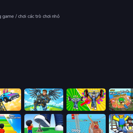
g game / chơi các trò chơi nhỏ
Obby: The Royal Race
Obby: Pull a Sword
Obby: Gym Simulator, Escape