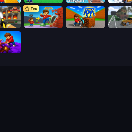
Obby: +1 Jump per Click
Obby: Click and Grow
Obby: Crazy Cart
Obby: Ride C
Top
Obby: Firefighter Tycoon
Obby: +1 Click Wall Breaker
Obby: Break Rocks For Brainrots
ig Down