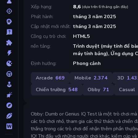
Xếp hạng
8,6
(
dựa trên 6 tháng gần đây
)
Phát hành
tháng 3 năm 2025
Cập nhật mới nhất
tháng 3 năm 2025
Công cụ trò chơi
HTML5
nền tảng
Trình duyệt (máy tính để bàn
máy tính bảng), Ứng dụng 
Định hướng
Phong cảnh
Arcade
669
Mobile
2.374
3D
1.43
Chiến trường
548
Obby
71
Casual
Obby: Dumb or Genius IQ Test là một trò chơi mà t
các trò chơi nhỏ, tham gia các thử thách và chiến 
thắng trong các trò chơi để nhận thêm phần thưở
IQ! Thi đấu với những người chơi khác, kiếm cúp và