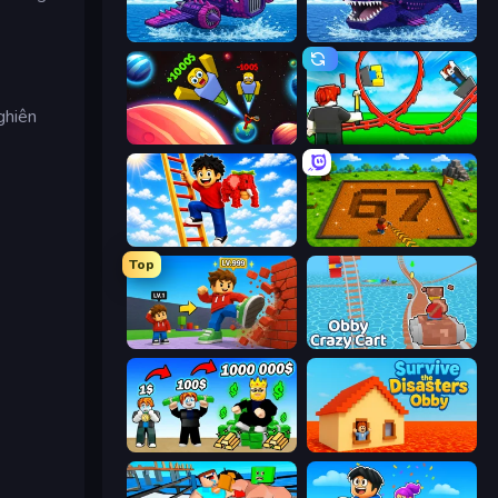
Obby Plane Power Challenge: Fly
Obby Fish Challenge: Ride
ghiên
Obby: +1 to Spaceflight Altitude
Build a Rollercoaster: Simulator
Ladder to Brainhot: Climb
Obby: Dig Brainrots
Top
Obby: +1 Click Wall Breaker
Obby: Crazy Cart
Obby Tycoon Build the City
Survive the Disasters: Obby