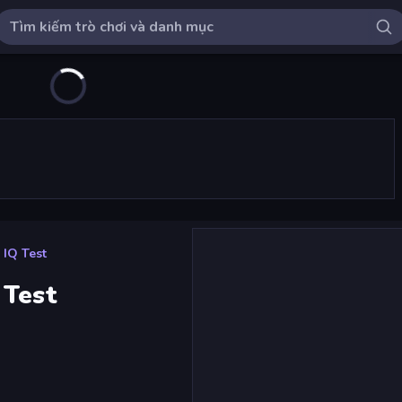
IQ Test
 Test