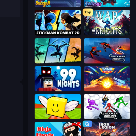
Stickman Clash
Fortzone Battle Royale
Top
Stickman Kombat 2D
War the Knights
Shadow Ninja Revenge
Stickman Rebirth
99 Nights (Bloxd.io)
Tank Stars
Lucky Brainrot Blocks Online
Stickman Project