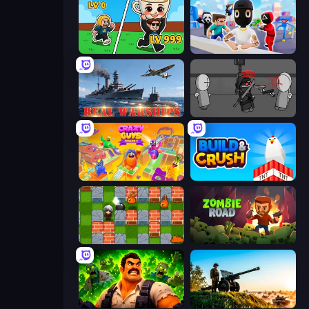
Brainrot Arena Online
Mr. Dude: Online Multiverse Challenge
Real Warships
Madness Project Nexus
Crazy Guys
Build and Crush
Bomber Friends
Zombie Road
Zombie Lab Escape
Artillery Vs Tanks