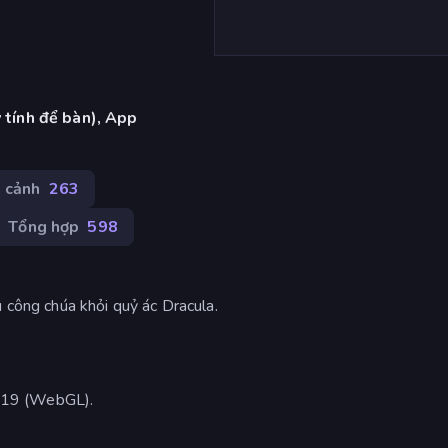
 tính để bàn), App
i cảnh
263
Tổng hợp
598
u công chúa khỏi quỷ ác Dracula.
019 (WebGL).