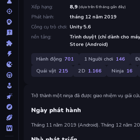
Xếp hạng
8,9
(
dựa trên 6 tháng gần đây
)
Phát hành
tháng 12 năm 2019
Công cụ trò chơi
Unity 5.6
nền tảng
Trình duyệt (chỉ dành cho máy
Store (Android)
Hành động
701
1 Người chơi
146
Đ
Quái vật
215
2D
1.166
Ninja
16
Trở thành một ninja đã được giao nhiệm vụ giải cứ
Ngày phát hành
Tháng 11 năm 2019 (Android). Tháng 12 năm 2
Nhà phát triển