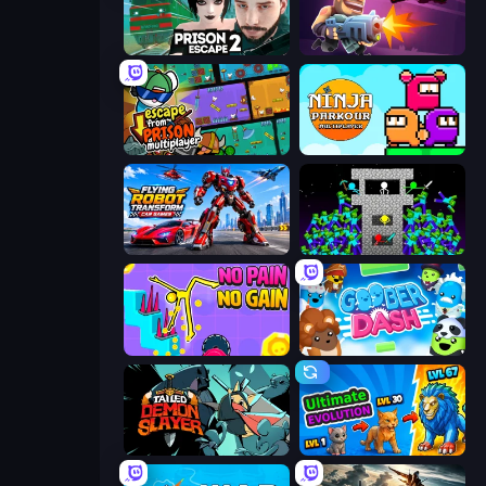
Prison Escape 2
Autogun Heroes
Escape From Prison Multiplayer
Ninja Parkour Multiplayer
Flying Robot Transform Car Games
Stick Epic Fighter
No Pain No Gain - Ragdoll Sandbox
Goober Dash
Tailed Demon Slayer
Ultimate Evolution