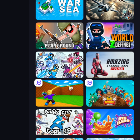
War Sea
Aces of the Sky: Epic Dogfights
Playground
World Z Defense - Zombie Defense
Space Wars Battleground
Amazing Strange Rope Police
Throw a Lucky Block
Epic Empire: Tower Defense
Funny City: Gopniks
Dye Hard