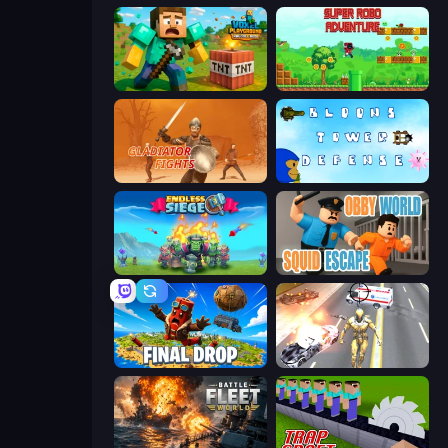
Voxel Playground: Ragdoll Noob
Super Robo - Adventure
Gladiator Fights
Bloons Tower Defense 3
Endless Siege
Obby World: Squid Escape
Final Drop
Super Crime Steel War Hero