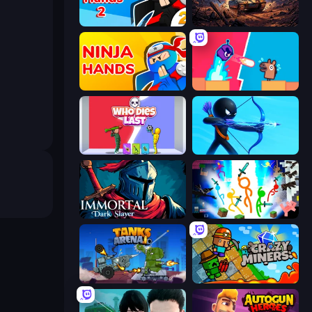
Ninja Hands 2
Iron Legion
Ninja Hands
Boom Slingers ReBoom
Who Dies Last?
Archers Random
Immortal: Dark Slayer
Stickman Epic
Tanks Arena io: Craft & Combat
Crazy Miners