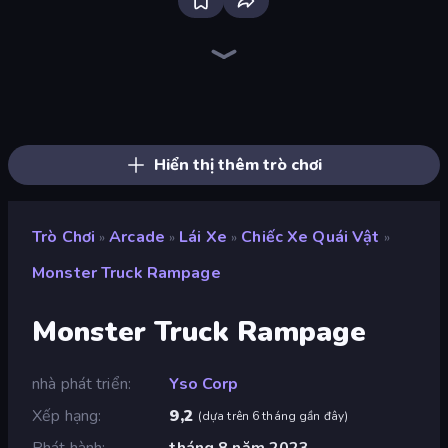
Bloxd.io
Ragdoll Archers
EvoWars.io
Piece of Cake: Merge and Bake
Veck.io
Racing Limits
Traffic Rider
Mahjongg Solitaire
Screw Out: Bolts and Nuts
Words of Wonders
Piles of Mahjong
Designville: Merge & Design
Miniblox
Space Waves
Stickman Clash
SkillWarz
Fortzone Battle Royale
Arrow Escape
Hiển thị thêm trò chơi
Trò Chơi
Arcade
Lái Xe
Chiếc Xe Quái Vật
»
»
»
»
Monster Truck Rampage
Monster Truck Rampage
nhà phát triển
Yso Corp
Xếp hạng
9,2
(
dựa trên 6 tháng gần đây
)
Phát hành
tháng 8 năm 2023