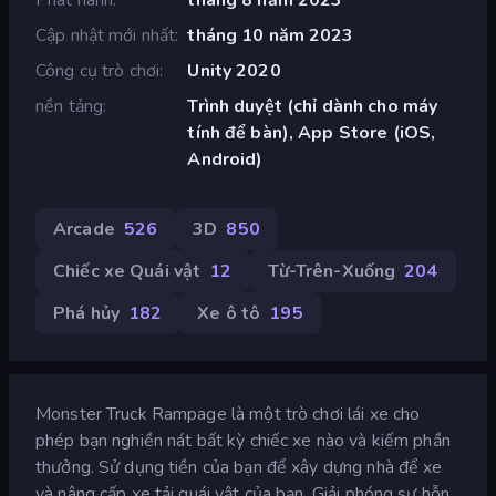
Cập nhật mới nhất
tháng 10 năm 2023
Công cụ trò chơi
Unity 2020
nền tảng
Trình duyệt (chỉ dành cho máy
tính để bàn), App Store (iOS,
Android)
Arcade
526
3D
850
Chiếc xe Quái vật
12
Từ-Trên-Xuống
204
Phá hủy
182
Xe ô tô
195
Monster Truck Rampage là một trò chơi lái xe cho
phép bạn nghiền nát bất kỳ chiếc xe nào và kiếm phần
thưởng. Sử dụng tiền của bạn để xây dựng nhà để xe
và nâng cấp xe tải quái vật của bạn. Giải phóng sự hỗn