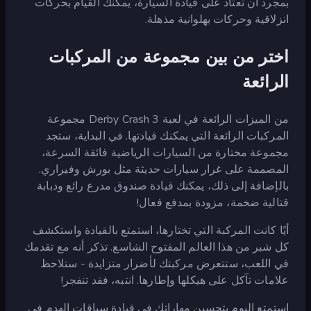
بمجرد أن تعتاد على قيادة السيارة، يمكنك القيام بحركات
انزلاقية وحركات بهلوانية مذهلة.
اختر من بين مجموعة من المركبات
الرائعة
من الميزات الرائعة في لعبة Derby Crash 3 مجموعة
المركبات الرائعة التي يمكنك قيادتها. في البداية، ستجد
مجموعة مختارة من السيارات الرياضية فائقة السرعة،
المصممة على غرار سيارات حديثة مثل بورش وفيراري.
بالإضافة إلى ذلك، يمكنك قيادة صندوق مدرع رائع ودبابة
قتالية ضخمة، مزودة بمدفع فعال!
أيًا كانت المركبة التي تختارها، استمتع بالقيادة واستكشف
كل شبر من هذا العالم المفتوح الشاسع. تذكر أنه مع تقدمك
في اللعب، ستتعرض مركبتك لأضرار متزايدة - ستلاحظ
علامات تآكل على هيكلها وإطارها. انتبه، فقد تنفجر!
استمتع اليوم بتحسين مهاراتك في قيادة سباقات الهدم في