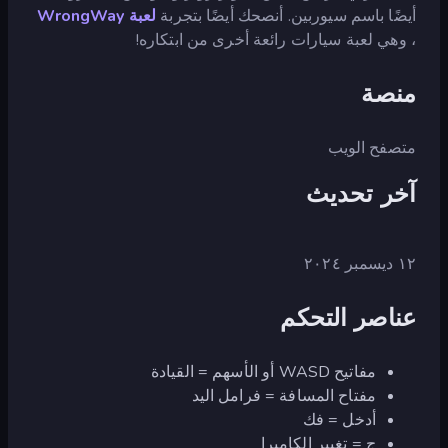
أيضًا باسم سيوربين. أنصحك أيضًا بتجربة
لعبة WrongWay
، وهي لعبة سيارات رائعة أخرى من ابتكاره!
منصة
متصفح الويب
آخر تحديث
١٢ ديسمبر ٢٠٢٤
عناصر التحكم
مفاتيح WASD أو الأسهم = القيادة
مفتاح المسافة = فرامل اليد
أدخل = فك
ج = تغيير الكاميرا