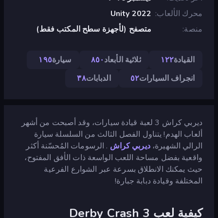
محرك الألعاب
Unity 2022
منصة
متصفح (لأجهزة سطح المكتب فقط)
القيادة
١٢٢
ثلاثية الأبعاد
٨٥٠
سيارة
١٩٥
انجراف السيارات
٥٢
الدبابات
٣٨
ديربي كراش 3 لعبة قيادة سيارات، وقد أصبحت من أشهر
ألعاب الهدم! يتناول الفصل الثالث من السلسلة سيارة
الرالي الشهيرة،
ديربي كراش
. الرسومات المُحسّنة أكثر
واقعية بفضل مساحة اللعب الواسعة ذات الأفق المفتوح،
حيث يمكنك الانطلاق بسرعة عبر الشوارع الفرعية
المختلفة وقيادة دبابة جبارة!
كيفية لعب Derby Crash 3